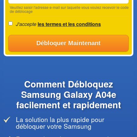
Veuillez saisir l'adresse e-mail sur laquelle vous voulez recevoir le code
de déblocage
J'accepte
les termes et les conditions
Débloquer Maintenant
Comment Débloquez
Samsung Galaxy A04e
facilement et rapidement
La solution la plus rapide pour
débloquer votre Samsung