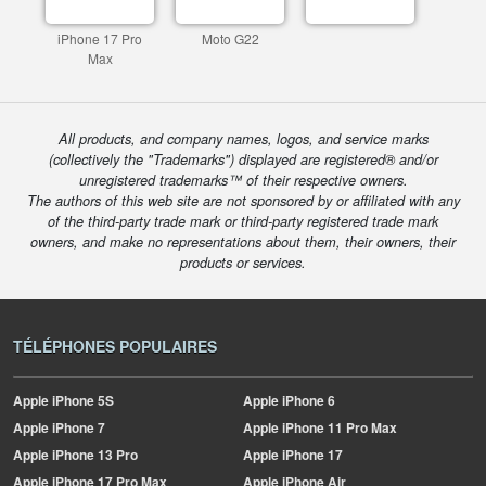
iPhone 17 Pro
Moto G22
Max
All products, and company names, logos, and service marks
(collectively the "Trademarks") displayed are registered® and/or
unregistered trademarks™ of their respective owners.
The authors of this web site are not sponsored by or affiliated with any
of the third-party trade mark or third-party registered trade mark
owners, and make no representations about them, their owners, their
products or services.
TÉLÉPHONES POPULAIRES
Apple
iPhone 5S
Apple
iPhone 6
Apple
iPhone 7
Apple
iPhone 11 Pro Max
Apple
iPhone 13 Pro
Apple
iPhone 17
Apple
iPhone 17 Pro Max
Apple
iPhone Air