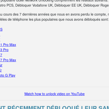
us populaire GSM Network Unlocking comprennent les réseaux suivants
tro PCS, Débloquer Vodafone UK, Débloquer EE UK, Débloquer Rogers
au cours des 7 dernières années que nous en avons perdu le compte, 
dèles de téléphone les plus populaires que nous avons débloqués sont:
5S
6
7
11 Pro Max
13 Pro
17
17 Pro Max
ir
Xr
oto G Play
Watch how to unlock video on YouTube
ONT RÉCEMMENT DÉBLOQUÉ LEUR S