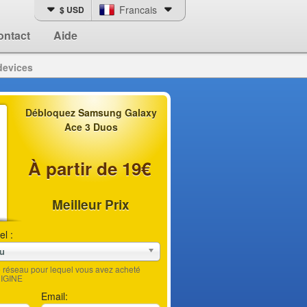
Francais
$ USD
ontact
Aide
devices
Débloquez Samsung Galaxy
Ace 3 Duos
À partir de 19€
Meilleur Prix
el :
au
le réseau pour lequel vous avez acheté
RIGINE
Email: