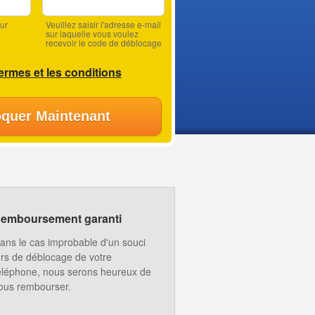
ur
Veuillez saisir l'adresse e-mail
sur laquelle vous voulez
recevoir le code de déblocage
termes et les conditions
quer Maintenant
emboursement garanti
ans le cas improbable d'un souci
ors de déblocage de votre
éléphone, nous serons heureux de
ous rembourser.