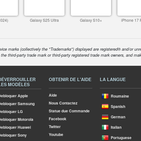
2024)
Galaxy S25 Ultra
Galaxy S10+
iPhone 17 
ice marks (collectively the "Trademarks") displayed are registered® and/or unr
f the third-party trade mark or third-party registered trade mark owners, and ma
DÉVERROUILLER
OBTENIR DE L'AIDE
LA LANGUE
LES MODÈLES
Aide
ebloquer Apple
Roumaine
Nous Contactez
Debloquer Samsung
Spanish
Statue due Commande
ebloquer LG
German
Facebook
ebloquer Motorola
Twitter
ebloquer Huawei
Italian
Youtube
ebloquer Sony
Portuguese