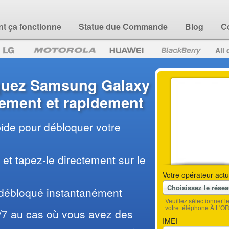
 ça fonctionne
Statue due Commande
Blog
C
All 
uez Samsung Galaxy
lement et rapidement
pide pour débloquer votre
et tapez-le directement sur le
Votre opérateur actu
Choisissez le rése
 débloqué instantanément
Veuillez sélectionner 
votre téléphone À L'O
/7 au cas où vous avez des
IMEI