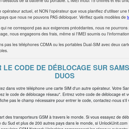
 en-dessous de la batterie du portable. L'IMEI inclut 15 chiffres et est 
 opérateur actuel, et NON l'opérateur que vous planifiez d'utiliser une 
s pays que nous ne pouvons PAS débloquer. Vérifiez quels modèles de
t
qui ne correspond pas aux exigences précédantes, nous ne pourrons
age, nous engageons des frais, même si l'IMEI soumis ou l'information 
 pas les téléphones CDMA ou les portables Dual-SIM avec deux car
bles.
R LE CODE DE DÉBLOCAGE SUR SAMS
DUOS
ttez dans votre téléphone une carte SIM d'un autre opérateur. Votre 
rez le code de déblocage réseau". Entrez votre code de déblocage et 
iche pas le champ nécessaire pour entrer le code, contactez-nous s'il v
art des transporteurs GSM à travers le monde. Si vous essayez de dé
e du Sud et plus de 200 autres pays dans le monde, si UnlockUnit.com n