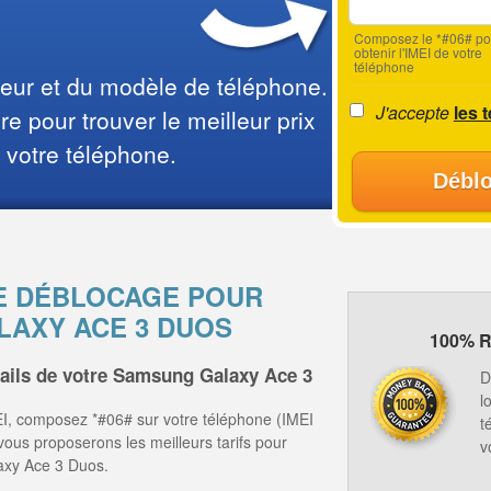
Composez le *#06# po
obtenir l'IMEI de votre
téléphone
teur et du modèle de téléphone.
J'accepte
les 
e pour trouver le meilleur prix
 votre téléphone.
Déblo
E DÉBLOCAGE POUR
AXY ACE 3 DUOS
100% R
tails de votre Samsung Galaxy Ace 3
D
l
I, composez *#06# sur votre téléphone (IMEI
t
 vous proposerons les meilleurs tarifs pour
v
axy Ace 3 Duos.