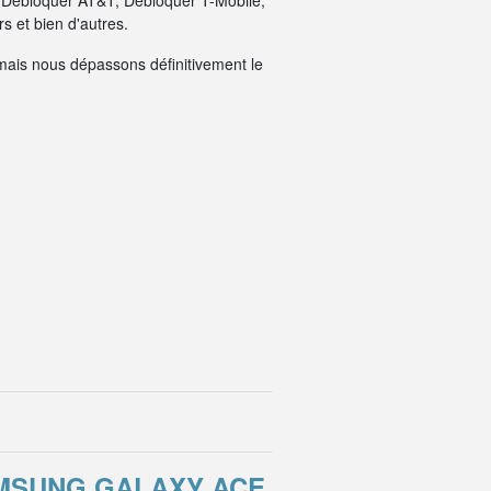
: Débloquer AT&T, Débloquer T-Mobile,
 et bien d'autres.
mais nous dépassons définitivement le
AMSUNG GALAXY ACE