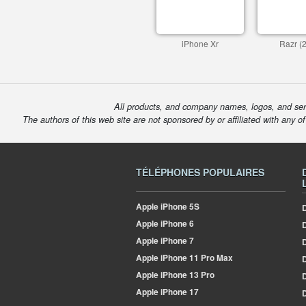
iPhone Xr
Razr (
All products, and company names, logos, and serv
The authors of this web site are not sponsored by or affiliated with any o
TÉLÉPHONES POPULAIRES
Apple
iPhone 5S
D
Apple
iPhone 6
Apple
iPhone 7
D
Apple
iPhone 11 Pro Max
D
Apple
iPhone 13 Pro
D
Apple
iPhone 17
D