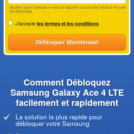
Veuillez saisir l'adresse e-mail sur laquelle vous voulez recevoir le code
de déblocage
J'accepte
les termes et les conditions
Débloquer Maintenant
Comment Débloquez
Samsung Galaxy Ace 4 LTE
facilement et rapidement
La solution la plus rapide pour
débloquer votre Samsung