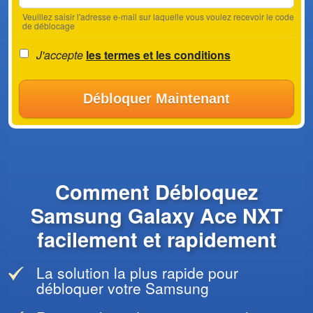
Veuillez saisir l'adresse e-mail sur laquelle vous voulez recevoir le code
de déblocage
J'accepte
les termes et les conditions
Débloquer Maintenant
Comment Débloquez
Samsung Galaxy Ace NXT
facilement et rapidement
La solution la plus rapide pour
débloquer votre Samsung