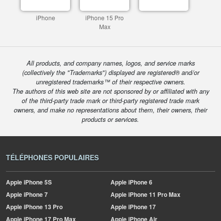
iPhone
iPhone 15 Pro
Max
All products, and company names, logos, and service marks
(collectively the "Trademarks") displayed are registered® and/or
unregistered trademarks™ of their respective owners.
The authors of this web site are not sponsored by or affiliated with any
of the third-party trade mark or third-party registered trade mark
owners, and make no representations about them, their owners, their
products or services.
TÉLÉPHONES POPULAIRES
Apple
iPhone 5S
Apple
iPhone 6
Apple
iPhone 7
Apple
iPhone 11 Pro Max
Apple
iPhone 13 Pro
Apple
iPhone 17
Apple
iPhone 17 Pro Max
Apple
iPhone Air