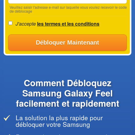
Veuillez saisir l'adresse e-mail sur laquelle vous voulez recevoir le code
de déblocage
J'accepte
les termes et les conditions
Débloquer Maintenant
Comment Débloquez
Samsung Galaxy Feel
facilement et rapidement
La solution la plus rapide pour
débloquer votre Samsung