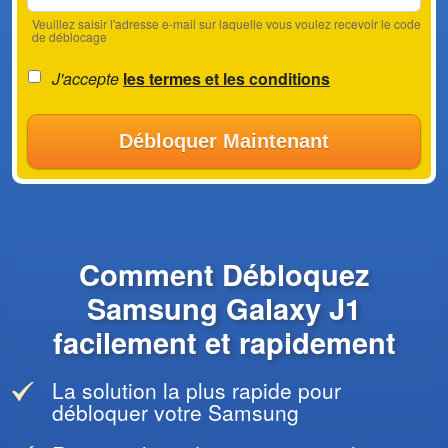
Veuillez saisir l'adresse e-mail sur laquelle vous voulez recevoir le code
de déblocage
J'accepte
les termes et les conditions
Débloquer Maintenant
Comment Débloquez
Samsung Galaxy J1
facilement et rapidement
La solution la plus rapide pour
débloquer votre Samsung