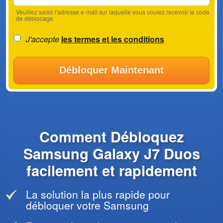
Veuillez saisir l'adresse e-mail sur laquelle vous voulez recevoir le code
de déblocage
J'accepte
les termes et les conditions
Débloquer Maintenant
Comment Débloquez
Samsung Galaxy J7 Duos
facilement et rapidement
La solution la plus rapide pour
débloquer votre Samsung