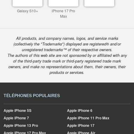
Galaxy S10+
iPhone 17 Pro
Max
All products, and company names, logos, and service marks
(collectively the "Trademarks") displayed are registered® and/or
unregistered trademarks™ of their respective owners.
The authors of this web site are not sponsored by or affiliated with any
of the third-party trade mark or third-party registered trade mark
owners, and make no representations about them, their owners, their
products or services.
TÉLÉPHONES POPULAIRES
Apple
iPhone 5S
Apple
iPhone 6
Apple
iPhone 7
Apple
iPhone 11 Pro Max
Apple
iPhone 13 Pro
Apple
iPhone 17
Apple
iPhone 17 Pro Max
Apple
iPhone Air