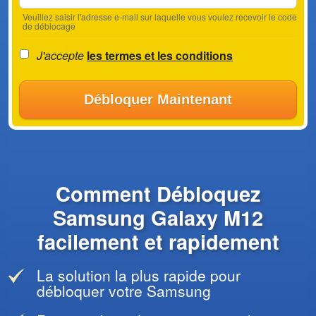
Veuillez saisir l'adresse e-mail sur laquelle vous voulez recevoir le code
de déblocage
J'accepte
les termes et les conditions
Débloquer Maintenant
Comment Débloquez
Samsung Galaxy M12
facilement et rapidement
La solution la plus rapide pour
débloquer votre Samsung