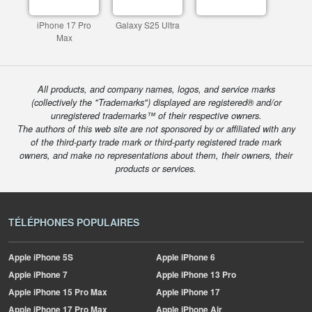
iPhone 17 Pro
Galaxy S25 Ultra
Max
All products, and company names, logos, and service marks
(collectively the "Trademarks") displayed are registered® and/or
unregistered trademarks™ of their respective owners.
The authors of this web site are not sponsored by or affiliated with any
of the third-party trade mark or third-party registered trade mark
owners, and make no representations about them, their owners, their
products or services.
TÉLÉPHONES POPULAIRES
Apple
iPhone 5S
Apple
iPhone 6
Apple
iPhone 7
Apple
iPhone 13 Pro
Apple
iPhone 15 Pro Max
Apple
iPhone 17
Apple
iPhone 17 Pro Max
Apple
iPhone Air