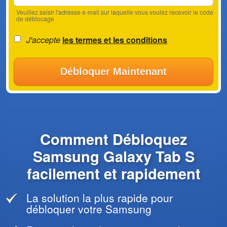
Veuillez saisir l'adresse e-mail sur laquelle vous voulez recevoir le code
de déblocage
J'accepte
les termes et les conditions
Débloquer Maintenant
Comment Débloquez
Samsung Galaxy Tab S
facilement et rapidement
La solution la plus rapide pour
débloquer votre Samsung