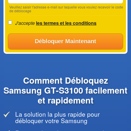
Veuillez saisir l'adresse e-mail sur laquelle vous voulez recevoir le code
de déblocage
J'accepte
les termes et les conditions
Débloquer Maintenant
Comment Débloquez
Samsung GT-S3100 facilement
et rapidement
La solution la plus rapide pour
débloquer votre Samsung