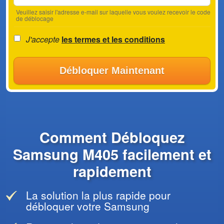
Veuillez saisir l'adresse e-mail sur laquelle vous voulez recevoir le code
de déblocage
J'accepte
les termes et les conditions
Débloquer Maintenant
Comment Débloquez
Samsung M405 facilement et
rapidement
La solution la plus rapide pour
débloquer votre Samsung