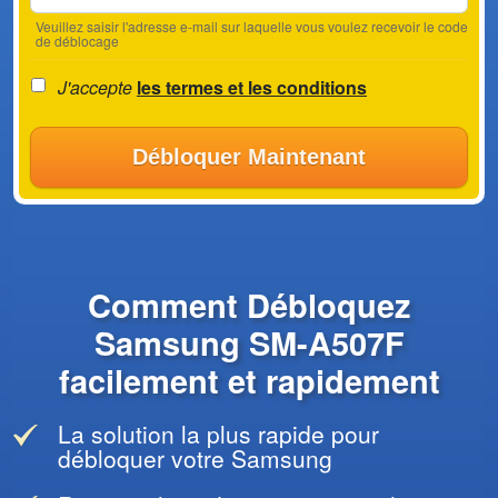
Veuillez saisir l'adresse e-mail sur laquelle vous voulez recevoir le code
de déblocage
J'accepte
les termes et les conditions
Débloquer Maintenant
Comment Débloquez
Samsung SM-A507F
facilement et rapidement
La solution la plus rapide pour
débloquer votre Samsung