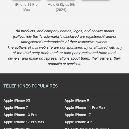
iPhone 11 Pro
Moto G Stylus 5G
Max
(2024)
All products, and company names, logos, and service marks
(collectively the "Trademarks") displayed are registered® and/or
unregistered trademarks™ of their respective owners.
The authors of this web site are not sponsored by or affiliated with any
of the third-party trade mark or third-party registered trade mark
owners, and make no representations about them, their owners, their
products or services.
TÉLÉPHONES POPULAIRES
Apple
iPhone 5S
Apple
iPhone 6
Apple
iPhone 7
Apple
iPhone 11 Pro Max
Apple
iPhone 13 Pro
Apple
iPhone 17
Apple
iPhone 17 Pro Max
Apple
iPhone Air