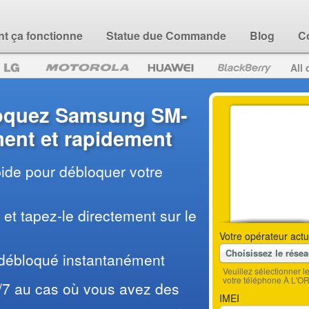
 ça fonctionne
Statue due Commande
Blog
C
All 
oquez Samsung SM-
ent et rapidement
pide pour débloquer votre
et tapez-le directement sur le
Votre opérateur actu
Choisissez le rése
 débloqué instantanément
Veuillez sélectionner 
votre téléphone À L'O
/7 au cas où vous avez des
IMEI