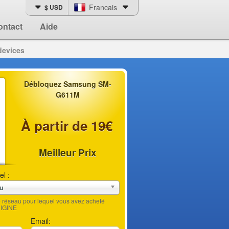
Francais
$ USD
ontact
Aide
devices
Débloquez Samsung SM-
G611M
À partir de 19€
Meilleur Prix
el :
au
le réseau pour lequel vous avez acheté
RIGINE
Email: