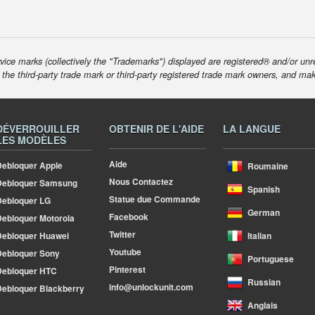
ice marks (collectively the "Trademarks") displayed are registered® and/or unr
f the third-party trade mark or third-party registered trade mark owners, and ma
DÉVERROUILLER
OBTENIR DE L'AIDE
LA LANGUE
LES MODÈLES
Aide
ebloquer Apple
Roumaine
Nous Contactez
Debloquer Samsung
Spanish
Statue due Commande
ebloquer LG
German
Facebook
ebloquer Motorola
Twitter
ebloquer Huawei
Italian
Youtube
ebloquer Sony
Portuguese
Pinterest
Debloquer HTC
Russian
info@unlockunit.com
ebloquer Blackberry
Anglais