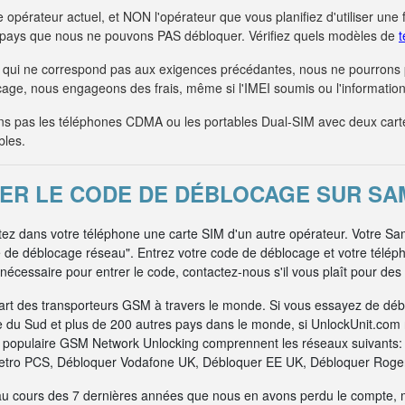
 opérateur actuel, et NON l'opérateur que vous planifiez d'utiliser une 
s pays que nous ne pouvons PAS débloquer. Vérifiez quels modèles de
t
qui ne correspond pas aux exigences précédantes, nous ne pourrons
age, nous engageons des frais, même si l'IMEI soumis ou l'information 
 pas les téléphones CDMA ou les portables Dual-SIM avec deux car
bles.
ER LE CODE DE DÉBLOCAGE SUR S
ttez dans votre téléphone une carte SIM d'un autre opérateur. Votre 
e de déblocage réseau". Entrez votre code de déblocage et votre télé
nécessaire pour entrer le code, contactez-nous s'il vous plaît pour des
art des transporteurs GSM à travers le monde. Si vous essayez de dé
e du Sud et plus de 200 autres pays dans le monde, si UnlockUnit.com n
us populaire GSM Network Unlocking comprennent les réseaux suivants
tro PCS, Débloquer Vodafone UK, Débloquer EE UK, Débloquer Rogers
au cours des 7 dernières années que nous en avons perdu le compte, 