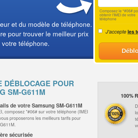
Composez le *#06# po
obtenir l'IMEI de votre
téléphone
teur et du modèle de téléphone.
J'accepte
les 
e pour trouver le meilleur prix
 votre téléphone.
Déblo
E DÉBLOCAGE POUR
G SM-G611M
100% R
étails de votre Samsung SM-G611M
D
I, composez *#06# sur votre téléphone (IMEI
l
 vous proposerons les meilleurs tarifs pour
t
-G611M.
v
ère sécurisée