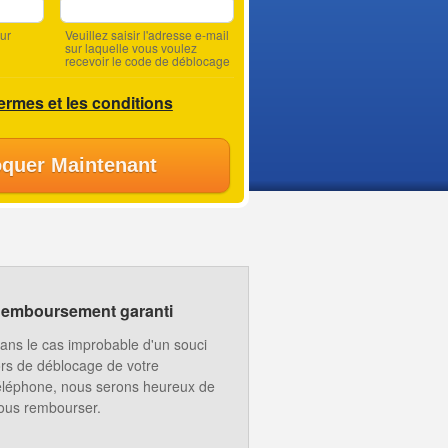
ur
Veuillez saisir l'adresse e-mail
sur laquelle vous voulez
recevoir le code de déblocage
termes et les conditions
quer Maintenant
emboursement garanti
ans le cas improbable d'un souci
ors de déblocage de votre
éléphone, nous serons heureux de
ous rembourser.