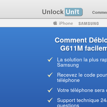
Comment
Motorola
Huawei
Blackberry
Comment Débl
G611M facilem
La solution la plus ra
Samsung
Recevez le code pour 
téléphone
Votre téléphone sera
Support technique 24
questions