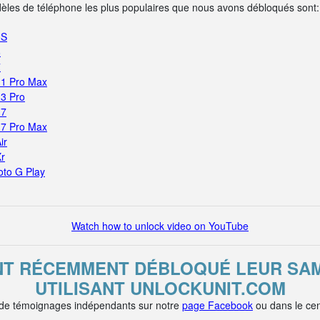
dèles de téléphone les plus populaires que nous avons débloqués sont:
5S
6
7
11 Pro Max
13 Pro
17
17 Pro Max
ir
Xr
oto G Play
Watch how to unlock video on YouTube
ONT RÉCEMMENT DÉBLOQUÉ LEUR SA
UTILISANT UNLOCKUNIT.COM
 de témoignages indépendants sur notre
page Facebook
ou dans le cen