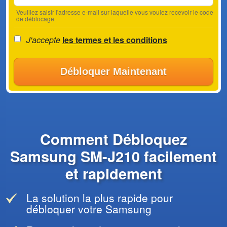
Veuillez saisir l'adresse e-mail sur laquelle vous voulez recevoir le code
de déblocage
J'accepte
les termes et les conditions
Débloquer Maintenant
Comment Débloquez
Samsung SM-J210 facilement
et rapidement
La solution la plus rapide pour
débloquer votre Samsung