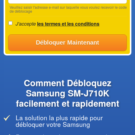
Veuillez saisir l'adresse e-mail sur laquelle vous voulez recevoir le code
de déblocage
J'accepte
les termes et les conditions
Débloquer Maintenant
Comment Débloquez
Samsung SM-J710K
facilement et rapidement
La solution la plus rapide pour
débloquer votre Samsung