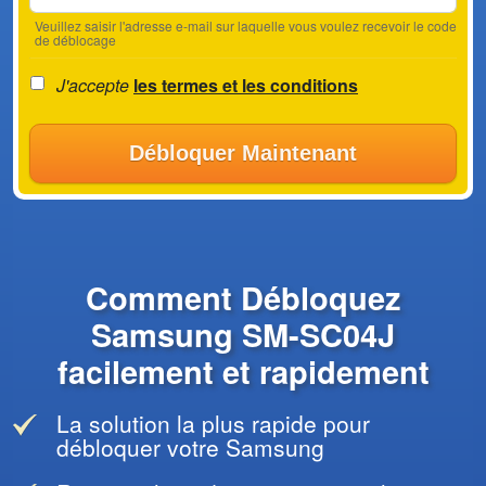
Veuillez saisir l'adresse e-mail sur laquelle vous voulez recevoir le code
de déblocage
J'accepte
les termes et les conditions
Débloquer Maintenant
Comment Débloquez
Samsung SM-SC04J
facilement et rapidement
La solution la plus rapide pour
débloquer votre Samsung