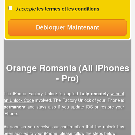
J'accepte
les termes et les conditions
Débloquer Maintenant
Orange Romania (All iPhones
- Pro)
The iPhone Factory Unlock is applied
fully remotely
without
an Unlock Code
involved. The Factory Unlock of your iPhone is
permanent
and stays also if you update iOS or restore your
iPhone.
As soon as you receive our confirmation that the unlock has
been applied to your iPhone, please follow the steps below: