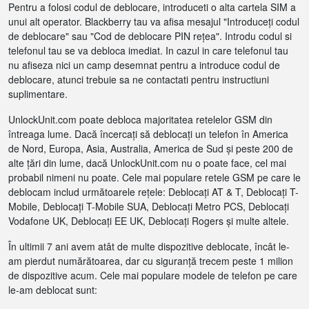
Pentru a folosi codul de deblocare, introduceti o alta cartela SIM a
unui alt operator. Blackberry tau va afisa mesajul "Introduceți codul
de deblocare" sau "Cod de deblocare PIN rețea". Introdu codul si
telefonul tau se va debloca imediat. In cazul in care telefonul tau
nu afiseza nici un camp desemnat pentru a introduce codul de
deblocare, atunci trebuie sa ne contactati pentru instructiuni
suplimentare.
UnlockUnit.com poate debloca majoritatea retelelor GSM din
întreaga lume. Dacă încercați să deblocați un telefon în America
de Nord, Europa, Asia, Australia, America de Sud și peste 200 de
alte țări din lume, dacă UnlockUnit.com nu o poate face, cel mai
probabil nimeni nu poate. Cele mai populare retele GSM pe care le
deblocam includ următoarele rețele: Deblocați AT & T, Deblocați T-
Mobile, Deblocați T-Mobile SUA, Deblocați Metro PCS, Deblocați
Vodafone UK, Deblocați EE UK, Deblocați Rogers și multe altele.
În ultimii 7 ani avem atât de multe dispozitive deblocate, încât le-
am pierdut numărătoarea, dar cu siguranță trecem peste 1 milion
de dispozitive acum. Cele mai populare modele de telefon pe care
le-am deblocat sunt: