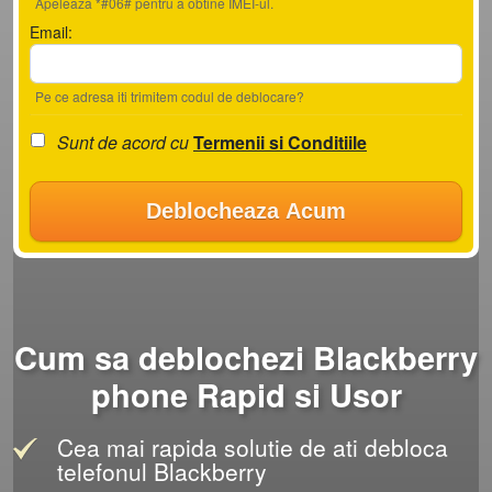
Apeleaza *#06# pentru a obtine IMEI-ul.
Email:
Pe ce adresa iti trimitem codul de deblocare?
Sunt de acord cu
Termenii si Conditiile
Deblocheaza Acum
Cum sa deblochezi Blackberry
phone Rapid si Usor
Cea mai rapida solutie de ati debloca
telefonul Blackberry