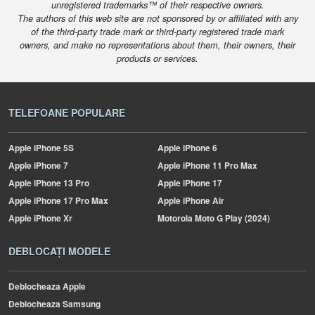
unregistered trademarks™ of their respective owners.
The authors of this web site are not sponsored by or affiliated with any
of the third-party trade mark or third-party registered trade mark
owners, and make no representations about them, their owners, their
products or services.
TELEFOANE POPULARE
Apple
iPhone 5S
Apple
iPhone 6
Apple
iPhone 7
Apple
iPhone 11 Pro Max
Apple
iPhone 13 Pro
Apple
iPhone 17
Apple
iPhone 17 Pro Max
Apple
iPhone Air
Apple
iPhone Xr
Motorola
Moto G Play (2024)
DEBLOCAȚI MODELE
Deblocheaza Apple
Deblocheaza Samsung