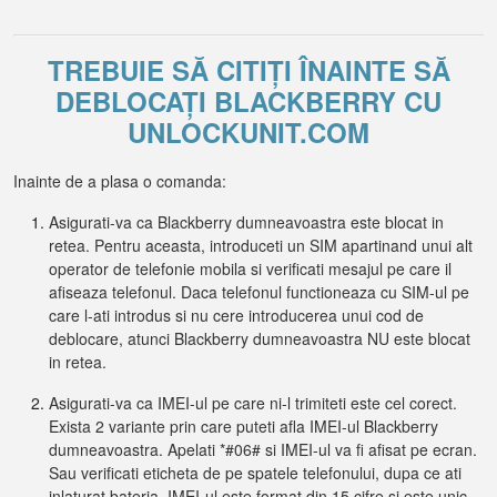
TREBUIE SĂ CITIȚI ÎNAINTE SĂ
DEBLOCAȚI BLACKBERRY CU
UNLOCKUNIT.COM
Inainte de a plasa o comanda:
Asigurati-va ca Blackberry dumneavoastra este blocat in
retea. Pentru aceasta, introduceti un SIM apartinand unui alt
operator de telefonie mobila si verificati mesajul pe care il
afiseaza telefonul. Daca telefonul functioneaza cu SIM-ul pe
care l-ati introdus si nu cere introducerea unui cod de
deblocare, atunci Blackberry dumneavoastra NU este blocat
in retea.
Asigurati-va ca IMEI-ul pe care ni-l trimiteti este cel corect.
Exista 2 variante prin care puteti afla IMEI-ul Blackberry
dumneavoastra. Apelati *#06# si IMEI-ul va fi afisat pe ecran.
Sau verificati eticheta de pe spatele telefonului, dupa ce ati
inlaturat bateria. IMEI-ul este format din 15 cifre si este unic