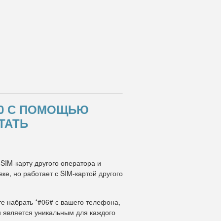
820 С ПОМОЩЬЮ
ТАТЬ
 SIM-карту другого оператора и
е, но работает с SIM-картой другого
те набрать *#06# с вашего телефона,
и является уникальным для каждого