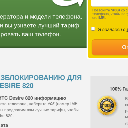
Позвоните *#06# со с
телефона, чтобы пол
ператора и модели телефона.
его IMEI.
и вы узнаете лучший тариф
Я согласен с
ировать ваш телефон.
О
АЗБЛОКИРОВАНИЮ ДЛЯ
ESIRE 820
100% Га
HTC Desire 820 информацию
В
шего телефона, наберите
#06
(номер IMEI
в
 мы предложим вам лучшие тарифы, чтобы
р
re 820.
м
д
лата