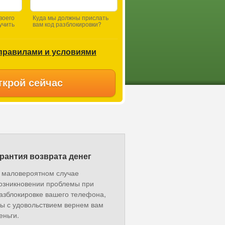
воего
Куда мы должны прислать
учить
вам код разблокировки?
правилами и условиями
ткрой сейчас
рантия возврата денег
 маловероятном случае
озникновении проблемы при
азблокировке вашего телефона,
ы с удовольствием вернем вам
еньги.