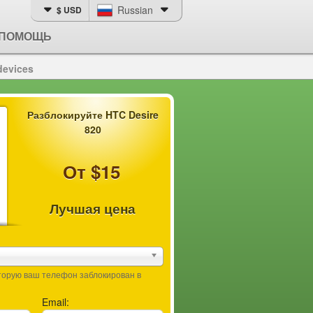
Russian
$ USD
ПОМОЩЬ
devices
Разблокируйте HTC Desire
820
От $15
Лучшая цена
оторую ваш телефон заблокирован в
Email: