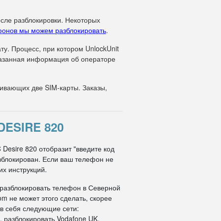
осле разблокировки. Некоторых
фонов мы можем разблокировать
.
у. Процесс, при котором UnlockUnit
указанная информация об операторе
вающих две SIM-карты. Заказы,
ESIRE 820
Desire 820 отобразит "введите код
азблокирован. Если ваш телефон не
их инструкций.
 разблокировать телефон в Северной
om не может этого сделать, скорее
 в себя следующие сети:
, разблокировать Vodafone UK,