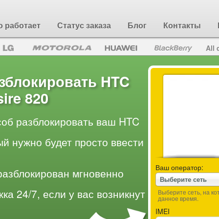
о работает
Статус заказа
Блог
Контакты
All 
азблокировать HTC
ire 820
об разблокировать ваш HTC
ый нужно будет просто ввести
Ваш оператор:
разблокирован мгновенно
Выберите сеть
ка 24/7, если у вас возникнут
Выберите сеть, на к
данное время.
IMEI