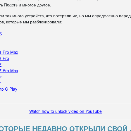
ь Rogers и многое другое.
ли так много устройств, что потеряли их, но мы определенно пере
в, которые мы разблокировали:
S
1 Pro Max
3 Pro
7
7 Pro Max
r
r
to G Play
Watch how to unlock video on YouTube
ОТОРЫЕ НЕДАВНО ОТКРЫЛИ СВОЙ 