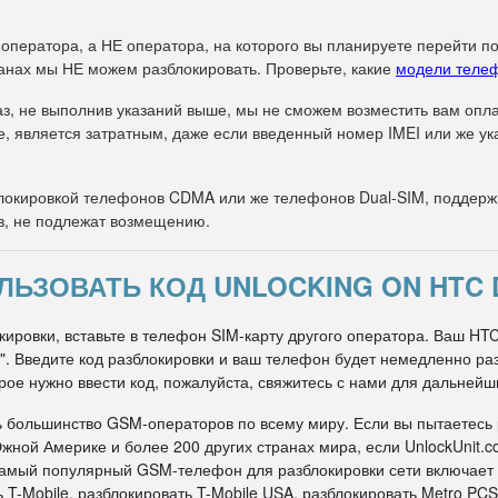
 оператора, а НЕ оператора, на которого вы планируете перейти п
анах мы НЕ можем разблокировать. Проверьте, какие
модели теле
з, не выполнив указаний выше, мы не сможем возместить вам оплат
е, является затратным, даже если введенный номер IMEI или же 
окировкой телефонов CDMA или же телефонов Dual-SIM, поддержи
в, не подлежат возмещению.
ЛЬЗОВАТЬ КОД UNLOCKING ON HTC D
ировки, вставьте в телефон SIM-карту другого оператора. Ваш HTC 
ти". Введите код разблокировки и ваш телефон будет немедленно р
рое нужно ввести код, пожалуйста, свяжитесь с нами для дальнейш
ь большинство GSM-операторов по всему миру. Если вы пытаетесь
жной Америке и более 200 других странах мира, если UnlockUnit.c
 самый популярный GSM-телефон для разблокировки сети включает
 T-Mobile, разблокировать T-Mobile USA, разблокировать Metro PCS