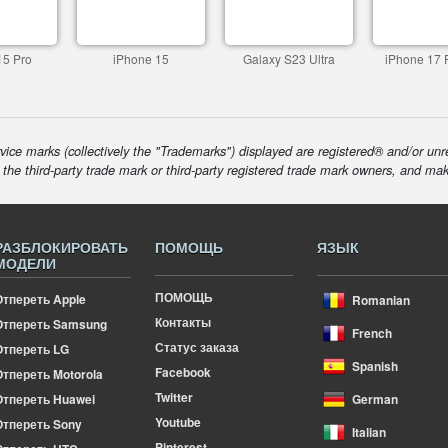
15 Pro
iPhone 15
Galaxy S23 Ultra
iPhone 17 
ice marks (collectively the "Trademarks") displayed are registered® and/or unr
f the third-party trade mark or third-party registered trade mark owners, and ma
РАЗБЛОКИРОВАТЬ
ПОМОЩЬ
ЯЗЫК
МОДЕЛИ
ПОМОЩЬ
Отпереть Apple
Romanian
Контакты
Отпереть Samsung
French
Статус заказа
Отпереть LG
Spanish
Facebook
тпереть Motorola
Twitter
Отпереть Huawei
German
Youtube
Отпереть Sony
Italian
Pinterest