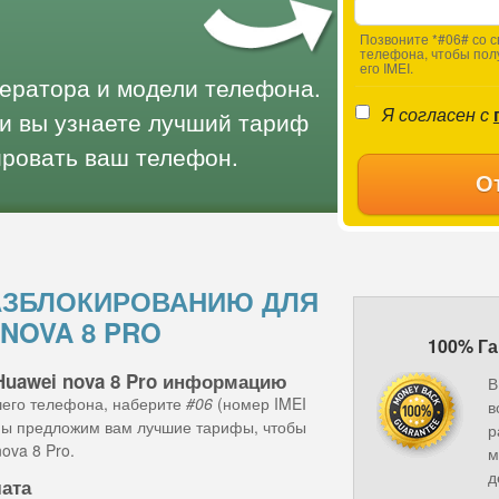
Позвоните *#06# со с
телефона, чтобы пол
его IMEI.
ператора и модели телефона.
Я согласен с
и вы узнаете лучший тариф
ировать ваш телефон.
О
АЗБЛОКИРОВАНИЮ ДЛЯ
 NOVA 8 PRO
100% Га
Huawei nova 8 Pro информацию
В
шего телефона, наберите
#06
(номер IMEI
в
 мы предложим вам лучшие тарифы, чтобы
р
ova 8 Pro.
м
д
лата