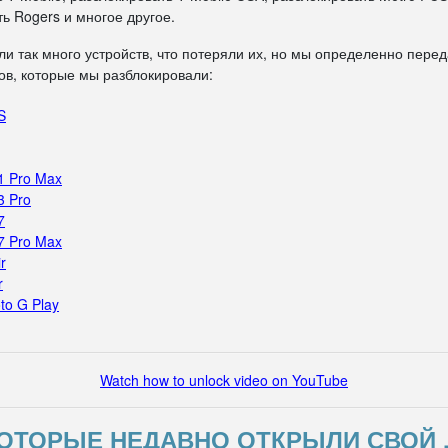
ь Rogers и многое другое.
ли так много устройств, что потеряли их, но мы определенно пере
в, которые мы разблокировали:
S
1 Pro Max
3 Pro
7
7 Pro Max
r
r
to G Play
Watch how to unlock video on YouTube
ОТОРЫЕ НЕДАВНО ОТКРЫЛИ СВОЙ 