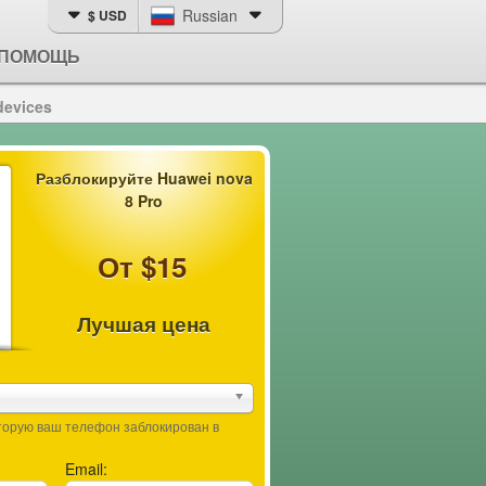
Russian
$ USD
ПОМОЩЬ
devices
Разблокируйте Huawei nova
8 Pro
От $15
Лучшая цена
оторую ваш телефон заблокирован в
Email: