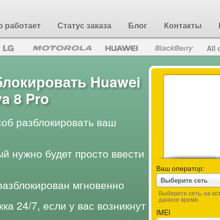
о работает
Статус заказа
Блог
Контакты
All 
блокировать Huawei
a 8 Pro
об разблокировать ваш
ый нужно будет просто ввести
Ваш оператор:
Выберите сеть
разблокирован мгновенно
Выберите сеть, на к
данное время.
ка 24/7, если у вас возникнут
IMEI