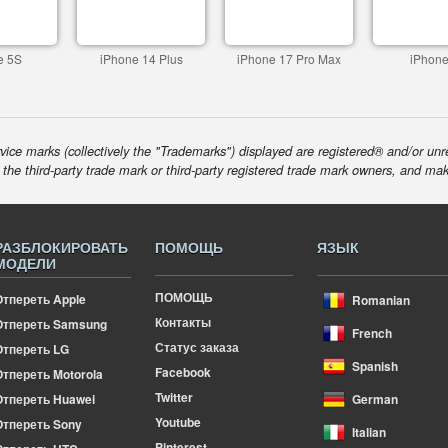
e 5S
iPhone 14 Plus
iPhone 17 Pro Max
iPhone
ice marks (collectively the "Trademarks") displayed are registered® and/or unr
f the third-party trade mark or third-party registered trade mark owners, and ma
РАЗБЛОКИРОВАТЬ
ПОМОЩЬ
ЯЗЫК
МОДЕЛИ
ПОМОЩЬ
Отпереть Apple
Romanian
Контакты
Отпереть Samsung
French
Статус заказа
Отпереть LG
Spanish
Facebook
тпереть Motorola
Twitter
Отпереть Huawei
German
Youtube
Отпереть Sony
Italian
Pinterest