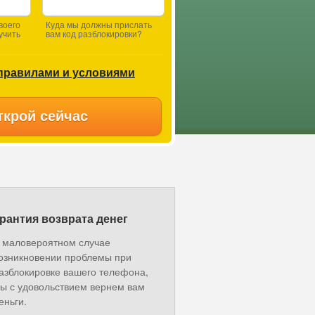
воего
Куда мы должны прислать
учить
вам код разблокировки?
правилами и условиями
ткрой сейчас
рантия возврата денег
 маловероятном случае
озникновении проблемы при
азблокировке вашего телефона,
ы с удовольствием вернем вам
еньги.