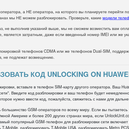
 оператора, а НЕ оператора, на которого вы планируете перейти п
анах мы НЕ можем разблокировать. Проверьте, какие
модели теле
з, не выполнив указаний выше, мы не сможем возместить вам оплат
е, является затратным, даже если введенный номер IMEI или же 
окировкой телефонов CDMA или же телефонов Dual-SIM, поддержи
в, не подлежат возмещению.
ЗОВАТЬ КОД UNLOCKING ON HUAWEI
ировки, вставьте в телефон SIM-карту другого оператора. Ваш Huaw
д сети". Введите код разблокировки и ваш телефон будет немедлен
оторое нужно ввести код, пожалуйста, свяжитесь с нами для дальн
ь большинство GSM-операторов по всему миру. Если вы пытаетесь
жной Америке и более 200 других странах мира, если UnlockUnit.c
 самый популярный GSM-телефон для разблокировки сети включает
 T-Mobile, разблокировать T-Mobile USA, разблокировать Metro PCS