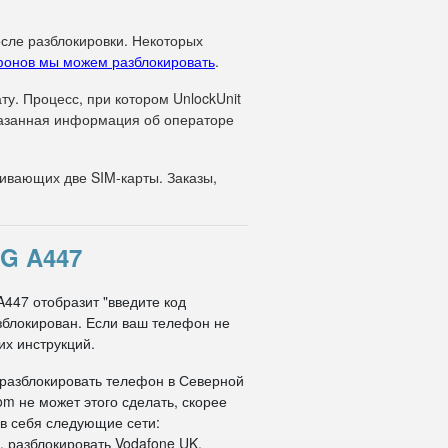
осле разблокировки. Некоторых
фонов мы можем разблокировать
.
у. Процесс, при котором UnlockUnit
указанная информация об операторе
вающих две SIM-карты. Заказы,
G A447
A447 отобразит "введите код
азблокирован. Если ваш телефон не
их инструкций.
 разблокировать телефон в Северной
om не может этого сделать, скорее
 в себя следующие сети:
, разблокировать Vodafone UK,