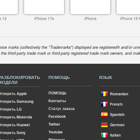
e 13
iPhone 17e
iPhone
iPhone 15 
ice marks (collectively the "Trademarks") displayed are registered® and/or unr
f the third-party trade mark or third-party registered trade mark owners, and ma
РАЗБЛОКИРОВАТЬ
ПОМОЩЬ
ЯЗЫК
МОДЕЛИ
ПОМОЩЬ
Отпереть Apple
Romanian
Контакты
Отпереть Samsung
French
Статус заказа
Отпереть LG
Spanish
Facebook
тпереть Motorola
Twitter
Отпереть Huawei
German
Youtube
Отпереть Sony
Italian
Pinterest