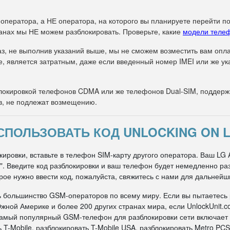
 оператора, а НЕ оператора, на которого вы планируете перейти п
анах мы НЕ можем разблокировать. Проверьте, какие
модели теле
з, не выполнив указаний выше, мы не сможем возместить вам оплат
е, является затратным, даже если введенный номер IMEI или же 
окировкой телефонов CDMA или же телефонов Dual-SIM, поддержи
в, не подлежат возмещению.
СПОЛЬЗОВАТЬ КОД UNLOCKING ON L
ировки, вставьте в телефон SIM-карту другого оператора. Ваш LG 
ти". Введите код разблокировки и ваш телефон будет немедленно р
рое нужно ввести код, пожалуйста, свяжитесь с нами для дальнейш
ь большинство GSM-операторов по всему миру. Если вы пытаетесь
жной Америке и более 200 других странах мира, если UnlockUnit.c
 самый популярный GSM-телефон для разблокировки сети включает
 T-Mobile, разблокировать T-Mobile USA, разблокировать Metro PCS