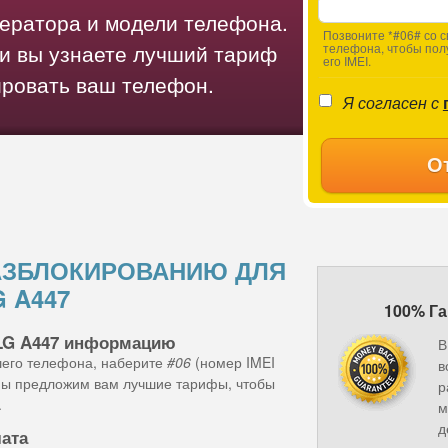
ператора и модели телефона.
Позвоните *#06# со с
и вы узнаете лучший тариф
телефона, чтобы пол
его IMEI.
ировать ваш телефон.
Я согласен с
О
АЗБЛОКИРОВАНИЮ ДЛЯ
G A447
100% Га
 LG A447 информацию
В
шего телефона, наберите
#06
(номер IMEI
в
 мы предложим вам лучшие тарифы, чтобы
р
.
м
д
лата