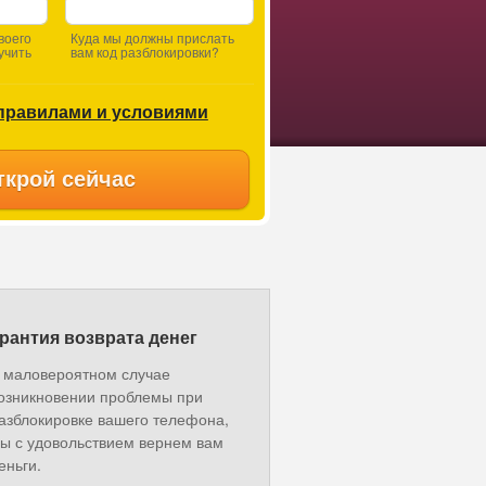
воего
Куда мы должны прислать
учить
вам код разблокировки?
правилами и условиями
ткрой сейчас
рантия возврата денег
 маловероятном случае
озникновении проблемы при
азблокировке вашего телефона,
ы с удовольствием вернем вам
еньги.