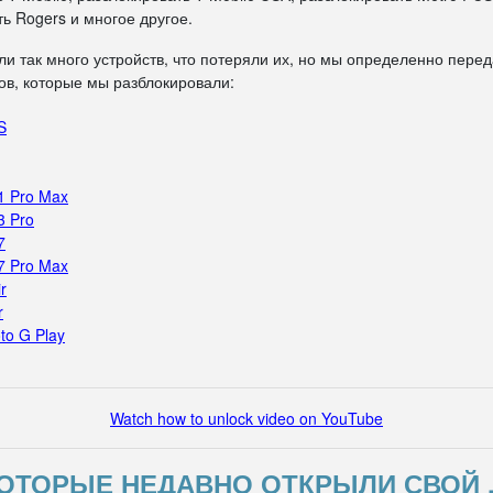
ь Rogers и многое другое.
ли так много устройств, что потеряли их, но мы определенно пере
в, которые мы разблокировали:
S
1 Pro Max
3 Pro
7
7 Pro Max
r
r
to G Play
Watch how to unlock video on YouTube
ОТОРЫЕ НЕДАВНО ОТКРЫЛИ СВОЙ 