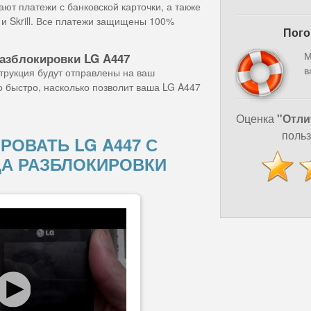
ют платежи с банковской карточки, а также
и Skrill. Все платежи защищены 100%
Пого
М
разблокировки LG A447
в
струкция будут отправлены на ваш
о быстро, насколько позволит ваша LG A447
Оценка
"Отли
польз
РОВАТЬ LG A447 С
А РАЗБЛОКИРОВКИ