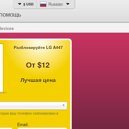
Russian
$ USD
ПОМОЩЬ
devices
Разблокируйте LG A447
От $12
Лучшая цена
оторую ваш телефон заблокирован в
Email: