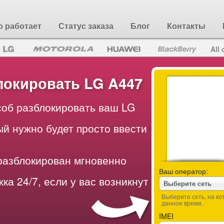
о работает
Статус заказа
Блог
Контакты
All 
локировать LG A447
об разблокировать ваш LG
ый нужно будет просто ввести
разблокирован мгновенно
Ваш оператор:
ка 24/7, если у вас возникнут
Выберите сеть
Выберите сеть, на к
данное время.
IMEI