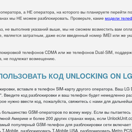
 оператора, а НЕ оператора, на которого вы планируете перейти п
анах мы НЕ можем разблокировать. Проверьте, какие
модели теле
з, не выполнив указаний выше, мы не сможем возместить вам оплат
е, является затратным, даже если введенный номер IMEI или же 
окировкой телефонов CDMA или же телефонов Dual-SIM, поддержи
в, не подлежат возмещению.
ПОЛЬЗОВАТЬ КОД UNLOCKING ON LG
ировки, вставьте в телефон SIM-карту другого оператора. Ваш LG 
ти". Введите код разблокировки и ваш телефон будет немедленно р
рое нужно ввести код, пожалуйста, свяжитесь с нами для дальнейш
ь большинство GSM-операторов по всему миру. Если вы пытаетесь
жной Америке и более 200 других странах мира, если UnlockUnit.c
 самый популярный GSM-телефон для разблокировки сети включает
 T-Mobile, разблокировать T-Mobile USA, разблокировать Metro PCS