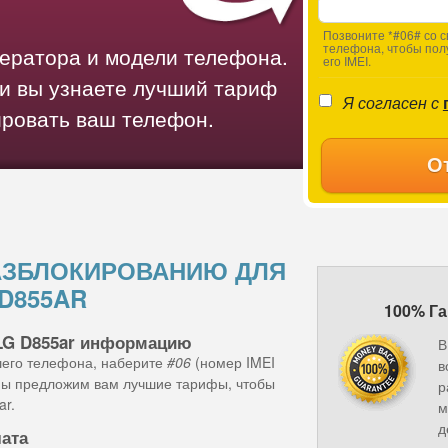
Позвоните *#06# со с
телефона, чтобы пол
ператора и модели телефона.
его IMEI.
и вы узнаете лучший тариф
Я согласен с
ировать ваш телефон.
О
АЗБЛОКИРОВАНИЮ ДЛЯ
 D855AR
100% Га
LG D855ar информацию
В
шего телефона, наберите
#06
(номер IMEI
в
 мы предложим вам лучшие тарифы, чтобы
р
ar.
м
д
лата