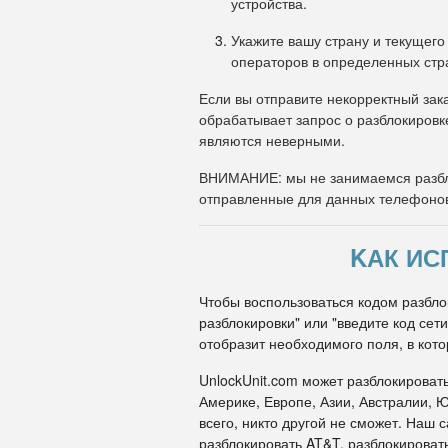
устройства.
Укажите вашу страну и текущего
операторов в определенных стр
Если вы отправите некорректный зака
обрабатывает запрос о разблокировк
являются неверными.
ВНИМАНИЕ: мы не занимаемся разбл
отправленные для данных телефоно
KАК ИС
Чтобы воспользоваться кодом разблок
разблокировки" или "введите код се
отобразит необходимого поля, в кото
UnlockUnit.com может разблокироват
Америке, Европе, Азии, Австралии, Ю
всего, никто другой не сможет. Наш
разблокировать AT&T, разблокировать