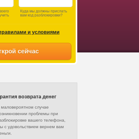
воего
Куда мы должны прислать
учить
вам код разблокировки?
правилами и условиями
ткрой сейчас
рантия возврата денег
 маловероятном случае
озникновении проблемы при
азблокировке вашего телефона,
ы с удовольствием вернем вам
еньги.