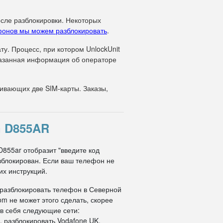
осле разблокировки. Некоторых
фонов мы можем разблокировать
.
у. Процесс, при котором UnlockUnit
указанная информация об операторе
вающих две SIM-карты. Заказы,
 D855AR
D855ar отобразит "введите код
азблокирован. Если ваш телефон не
их инструкций.
 разблокировать телефон в Северной
om не может этого сделать, скорее
 в себя следующие сети:
, разблокировать Vodafone UK,