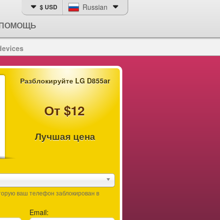
Russian
$ USD
ПОМОЩЬ
devices
Разблокируйте LG D855ar
От $12
Лучшая цена
оторую ваш телефон заблокирован в
Email: