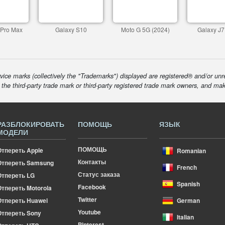
 Pro Max
Galaxy S10
Moto G 5G (2024)
Galaxy J7
ice marks (collectively the "Trademarks") displayed are registered® and/or unr
f the third-party trade mark or third-party registered trade mark owners, and ma
РАЗБЛОКИРОВАТЬ
ПОМОЩЬ
ЯЗЫК
МОДЕЛИ
ПОМОЩЬ
Отпереть Apple
Romanian
Контакты
Отпереть Samsung
French
Статус заказа
Отпереть LG
Spanish
Facebook
тпереть Motorola
Twitter
Отпереть Huawei
German
Youtube
Отпереть Sony
Italian
Pinterest