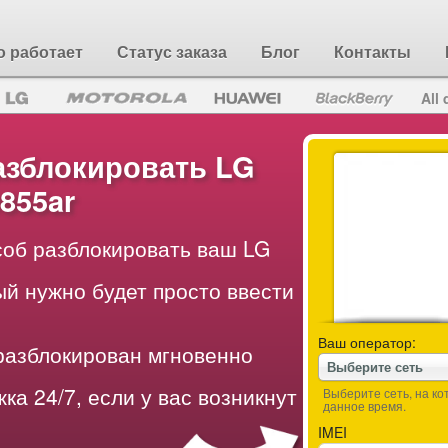
о работает
Статус заказа
Блог
Контакты
All 
азблокировать LG
855ar
об разблокировать ваш LG
ый нужно будет просто ввести
Ваш оператор:
разблокирован мгновенно
Выберите сеть
ка 24/7, если у вас возникнут
Выберите сеть, на к
данное время.
IMEI