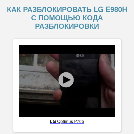
КАК РАЗБЛОКИРОВАТЬ LG E980H
С ПОМОЩЬЮ КОДА
РАЗБЛОКИРОВКИ
LG
Optimus P705