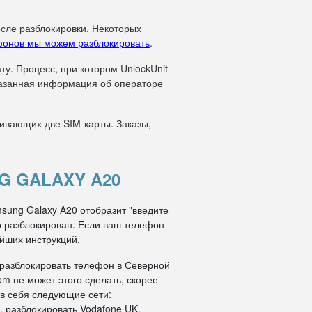
осле разблокировки. Некоторых
фонов мы можем разблокировать
.
у. Процесс, при котором UnlockUnit
указанная информация об операторе
вающих две SIM-карты. Заказы,
G GALAXY A20
msung Galaxy A20 отобразит "введите
но разблокирован. Если ваш телефон
ейших инструкций.
 разблокировать телефон в Северной
om не может этого сделать, скорее
 в себя следующие сети:
, разблокировать Vodafone UK,