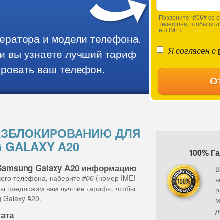
Позвоните *#06# со с
телефона, чтобы пол
его IMEI.
ператора и модели телефона.
Я согласен с
и вы узнаете лучший тариф
ировать ваш телефон.
О
АЗБЛОКИРОВАНИЮ ДЛЯ
 GALAXY A20
100% Га
Samsung Galaxy A20 информацию
В
шего телефона, наберите
#06
(номер IMEI
в
 мы предложим вам лучшие тарифы, чтобы
р
 Galaxy A20.
м
д
лата