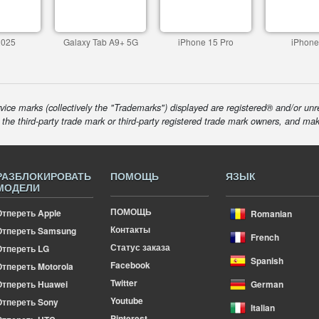
2025
Galaxy Tab A9+ 5G
iPhone 15 Pro
iPhone
ice marks (collectively the "Trademarks") displayed are registered® and/or unr
f the third-party trade mark or third-party registered trade mark owners, and ma
РАЗБЛОКИРОВАТЬ
ПОМОЩЬ
ЯЗЫК
МОДЕЛИ
ПОМОЩЬ
Отпереть Apple
Romanian
Контакты
Отпереть Samsung
French
Статус заказа
Отпереть LG
Spanish
Facebook
тпереть Motorola
Twitter
Отпереть Huawei
German
Youtube
Отпереть Sony
Italian
Pinterest