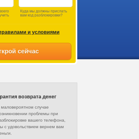
воего
Куда мы должны прислать
учить
вам код разблокировки?
правилами и условиями
ткрой сейчас
рантия возврата денег
 маловероятном случае
озникновении проблемы при
азблокировке вашего телефона,
ы с удовольствием вернем вам
еньги.