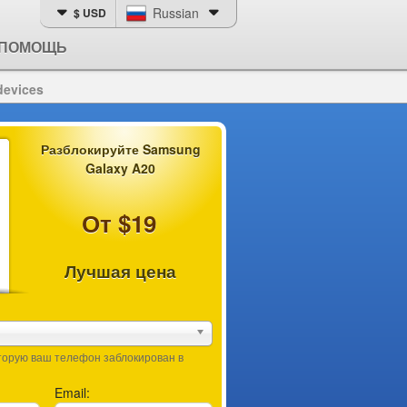
Russian
$ USD
ПОМОЩЬ
devices
Разблокируйте Samsung
Galaxy A20
От $19
Лучшая цена
оторую ваш телефон заблокирован в
Email: