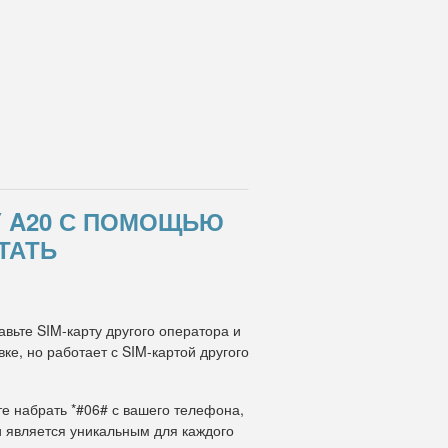
Y A20 С ПОМОЩЬЮ
ТАТЬ
авьте SIM-карту другого оператора и
е, но работает с SIM-картой другого
те набрать *#06# с вашего телефона,
и является уникальным для каждого