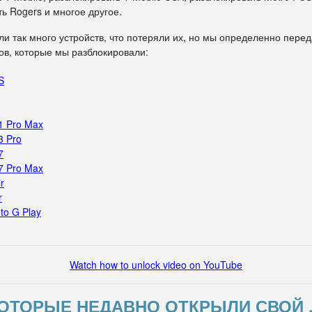
ь Rogers и многое другое.
ли так много устройств, что потеряли их, но мы определенно пере
в, которые мы разблокировали:
S
1 Pro Max
3 Pro
7
7 Pro Max
r
r
to G Play
Watch how to unlock video on YouTube
ОТОРЫЕ НЕДАВНО ОТКРЫЛИ СВОЙ 