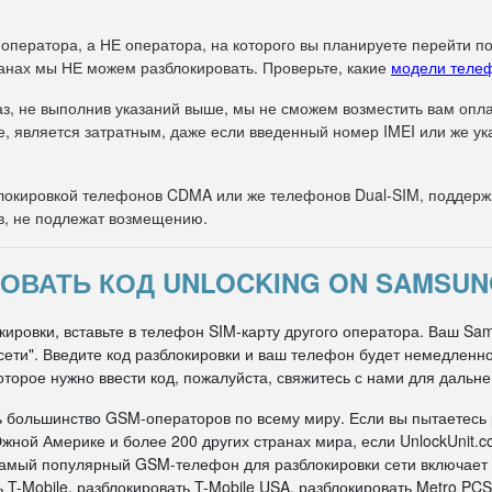
 оператора, а НЕ оператора, на которого вы планируете перейти п
анах мы НЕ можем разблокировать. Проверьте, какие
модели теле
з, не выполнив указаний выше, мы не сможем возместить вам оплат
е, является затратным, даже если введенный номер IMEI или же 
окировкой телефонов CDMA или же телефонов Dual-SIM, поддержи
в, не подлежат возмещению.
ОВАТЬ КОД UNLOCKING ON SAMSUN
ировки, вставьте в телефон SIM-карту другого оператора. Ваш Sa
д сети". Введите код разблокировки и ваш телефон будет немедлен
оторое нужно ввести код, пожалуйста, свяжитесь с нами для дальн
ь большинство GSM-операторов по всему миру. Если вы пытаетесь
жной Америке и более 200 других странах мира, если UnlockUnit.c
 самый популярный GSM-телефон для разблокировки сети включает
 T-Mobile, разблокировать T-Mobile USA, разблокировать Metro PCS