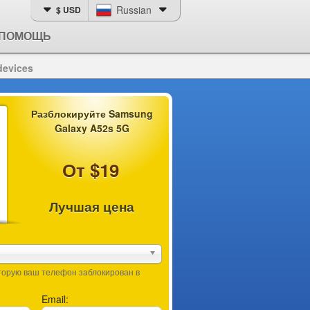
Russian
$ USD
ПОМОЩЬ
devices
Разблокируйте Samsung
Galaxy A52s 5G
От $19
Лучшая цена
оторую ваш телефон заблокирован в
Email: