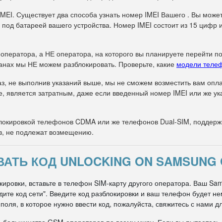
IMEI. Существует два способа узнать номер IMEI Вашего . Вы може
 под батареей вашего устройства. Номер IMEI состоит из 15 цифр 
 оператора, а НЕ оператора, на которого вы планируете перейти п
анах мы НЕ можем разблокировать. Проверьте, какие
модели теле
з, не выполнив указаний выше, мы не сможем возместить вам оплат
е, является затратным, даже если введенный номер IMEI или же 
окировкой телефонов CDMA или же телефонов Dual-SIM, поддержи
в, не подлежат возмещению.
АТЬ КОД UNLOCKING ON SAMSUNG 
кировки, вставьте в телефон SIM-карту другого оператора. Ваш Sa
едите код сети". Введите код разблокировки и ваш телефон будет 
оля, в которое нужно ввести код, пожалуйста, свяжитесь с нами д