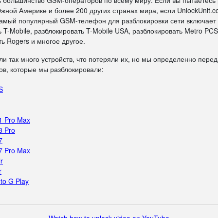
ь большинство GSM-операторов по всему миру. Если вы пытаетесь
жной Америке и более 200 других странах мира, если UnlockUnit.c
 самый популярный GSM-телефон для разблокировки сети включает
 T-Mobile, разблокировать T-Mobile USA, разблокировать Metro PCS
ь Rogers и многое другое.
ли так много устройств, что потеряли их, но мы определенно пере
в, которые мы разблокировали:
S
1 Pro Max
3 Pro
7
7 Pro Max
r
r
to G Play