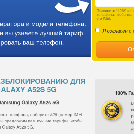
Позвоните *#06# со с
телефона, чтобы пол
его IMEI.
ператора и модели телефона.
Я согласен с
и вы узнаете лучший тариф
ировать ваш телефон.
О
АЗБЛОКИРОВАНИЮ ДЛЯ
ALAXY A52S 5G
100% Га
Samsung Galaxy A52s 5G
В
в
шего телефона, наберите
#06
(номер IMEI
р
 мы предложим вам лучшие тарифы, чтобы
м
 Galaxy A52s 5G.
д