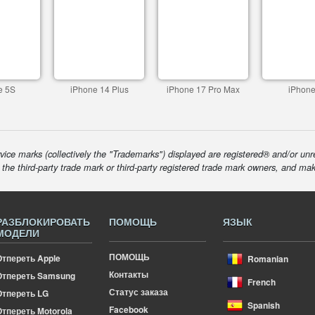
e 5S
iPhone 14 Plus
iPhone 17 Pro Max
iPhone
ice marks (collectively the "Trademarks") displayed are registered® and/or unr
f the third-party trade mark or third-party registered trade mark owners, and ma
РАЗБЛОКИРОВАТЬ
ПОМОЩЬ
ЯЗЫК
МОДЕЛИ
ПОМОЩЬ
Отпереть Apple
Romanian
Контакты
Отпереть Samsung
French
Статус заказа
Отпереть LG
Spanish
Facebook
тпереть Motorola