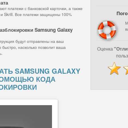
лата
ют платежи с банковской карточки, а также
Пого
и Skrill. Все платежи защищены 100%
М
в
разблокировки Samsung Galaxy
струкция будут отправлены на ваш
о быстро, насколько позволит ваша
Оценка
"Отли
ь.
польз
АТЬ SAMSUNG GALAXY
 ПОМОЩЬЮ КОДА
ОКИРОВКИ