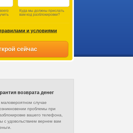
воего
Куда мы должны прислать
учить
вам код разблокировки?
правилами и условиями
ткрой сейчас
рантия возврата денег
 маловероятном случае
озникновении проблемы при
азблокировке вашего телефона,
ы с удовольствием вернем вам
еньги.