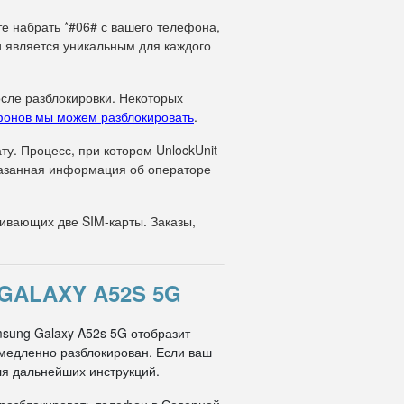
те набрать *#06# с вашего телефона,
и является уникальным для каждого
осле разблокировки. Некоторых
фонов мы можем разблокировать
.
у. Процесс, при котором UnlockUnit
указанная информация об операторе
вающих две SIM-карты. Заказы,
GALAXY A52S 5G
msung Galaxy A52s 5G отобразит
немедленно разблокирован. Если ваш
ля дальнейших инструкций.