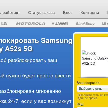
о работает
Статус заказа
Блог
Контакты
All 
блокировать Samsung
y A52s 5G
об разблокировать ваш
ый нужно будет просто ввести
Ваш оператор:
Выберите сеть
разблокирован мгновенно
Выберите сеть, на к
данное время.
ка 24/7, если у вас возникнут
IMEI