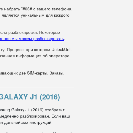
те набрать *#06# с вашего телефона,
и является уникальным для каждого
осле разблокировки. Некоторых
фонов мы можем разблокировать
.
у. Процесс, при котором UnlockUnit
указанная информация об операторе
вающих две SIM-карты. Заказы,
LAXY J1 (2016)
sung Galaxy J1 (2016) отобразит
немедленно разблокирован. Если ваш
ля дальнейших инструкций.