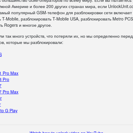
ь большинство GSM-операторов по всему миру. Если вы пытаетесь
жной Америке и более 200 других странах мира, если UnlockUnit.c
 самый популярный GSM-телефон для разблокировки сети включает
 T-Mobile, разблокировать T-Mobile USA, разблокировать Metro PCS
ь Rogers и многое другое.
ли так много устройств, что потеряли их, но мы определенно пере
в, которые мы разблокировали:
S
1 Pro Max
3 Pro
7
7 Pro Max
r
r
to G Play