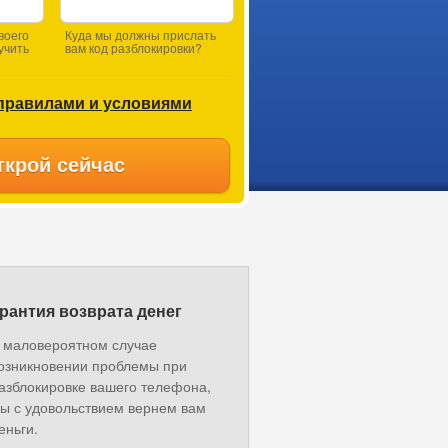
воего
Куда мы должны прислать
учить
вам код разблокировки?
правилами и условиями
ткрой сейчас
рантия возврата денег
 маловероятном случае
озникновении проблемы при
азблокировке вашего телефона,
ы с удовольствием вернем вам
еньги.