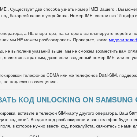
IMEI. Существует два способа узнать номер IMEI Вашего . Вы може
 под батареей вашего устройства. Номер IMEI состоит из 15 цифр 
 оператора, а НЕ оператора, на которого вы планируете перейти п
анах мы НЕ можем разблокировать. Проверьте, какие
модели теле
з, не выполнив указаний выше, мы не сможем возместить вам оплат
е, является затратным, даже если введенный номер IMEI или же 
окировкой телефонов CDMA или же телефонов Dual-SIM, поддержи
в, не подлежат возмещению.
АТЬ КОД UNLOCKING ON SAMSUNG GA
ировки, вставьте в телефон SIM-карту другого оператора. Ваш Sam
едите код сети". Введите код разблокировки и ваш телефон будет 
оля, в которое нужно ввести код, пожалуйста, свяжитесь с нами д