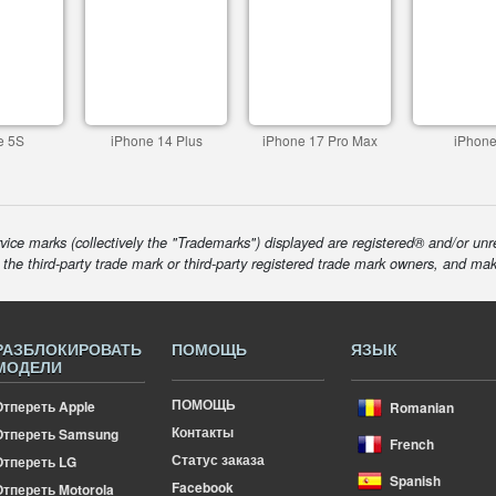
e 5S
iPhone 14 Plus
iPhone 17 Pro Max
iPhone
ice marks (collectively the "Trademarks") displayed are registered® and/or unr
f the third-party trade mark or third-party registered trade mark owners, and ma
РАЗБЛОКИРОВАТЬ
ПОМОЩЬ
ЯЗЫК
МОДЕЛИ
ПОМОЩЬ
Отпереть Apple
Romanian
Контакты
Отпереть Samsung
French
Статус заказа
Отпереть LG
Spanish
Facebook
тпереть Motorola