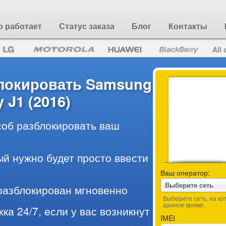
о работает
Статус заказа
Блог
Контакты
All 
блокировать Samsung
 J1 (2016)
об разблокировать ваш
ый нужно будет просто ввести
Ваш оператор:
Выберите сеть
разблокирован мгновенно
Выберите сеть, на к
данное время.
ка 24/7, если у вас возникнут
IMEI