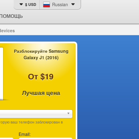
Russian
$ USD
ПОМОЩЬ
devices
Разблокируйте Samsung
Galaxy J1 (2016)
От $19
Лучшая цена
оторую ваш телефон заблокирован в
Email: