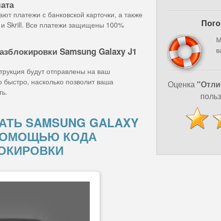
лата
ют платежи с банковской карточки, а также
Пого
и Skrill. Все платежи защищены 100%
М
в
азблокировки Samsung Galaxy J1
струкция будут отправлены на ваш
о быстро, насколько позволит ваша
Оценка
"Отли
ть.
польз
АТЬ SAMSUNG GALAXY
С ПОМОЩЬЮ КОДА
ОКИРОВКИ