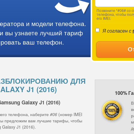
Позвоните *#06# со с
телефона, чтобы пол
его IMEI.
ператора и модели телефона.
Я согласен с
и вы узнаете лучший тариф
ировать ваш телефон.
О
АЗБЛОКИРОВАНИЮ ДЛЯ
LAXY J1 (2016)
100% Га
amsung Galaxy J1 (2016)
В
в
шего телефона, наберите
#06
(номер IMEI
р
 мы предложим вам лучшие тарифы, чтобы
м
Galaxy J1 (2016).
д