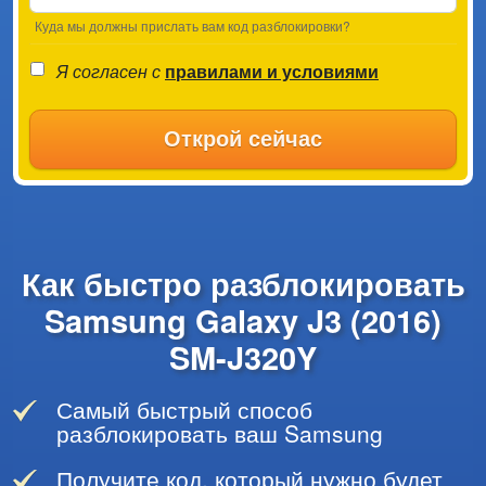
Куда мы должны прислать вам код разблокировки?
Я согласен с
правилами и условиями
Открой сейчас
Как быстро разблокировать
Samsung Galaxy J3 (2016)
SM-J320Y
Самый быстрый способ
разблокировать ваш Samsung
Получите код, который нужно будет