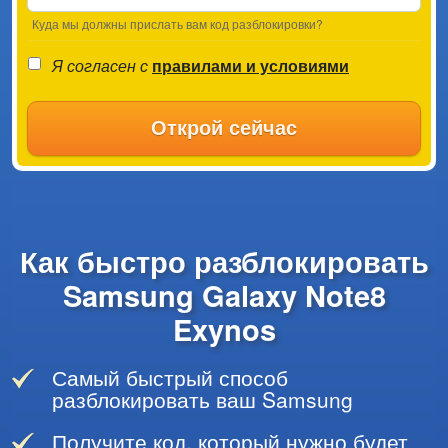
Куда мы должны прислать вам код разблокировки?
Я согласен с
правилами и условиями
Открой сейчас
Как быстро разблокировать
Samsung Galaxy Note8
Exynos
Самый быстрый способ
разблокировать ваш Samsung
Получите код, который нужно будет