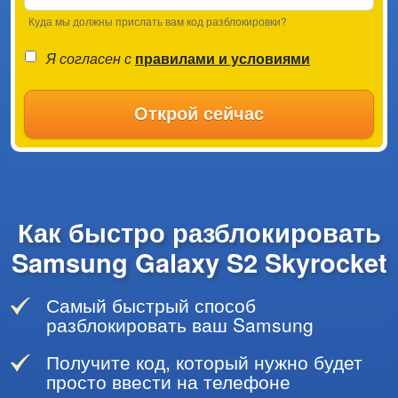
Куда мы должны прислать вам код разблокировки?
Я согласен с
правилами и условиями
Открой сейчас
Как быстро разблокировать
Samsung Galaxy S2 Skyrocket
Самый быстрый способ
разблокировать ваш Samsung
Получите код, который нужно будет
просто ввести на телефоне