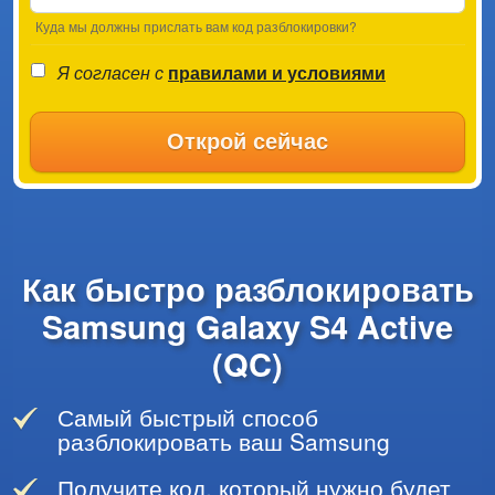
Куда мы должны прислать вам код разблокировки?
Я согласен с
правилами и условиями
Открой сейчас
Как быстро разблокировать
Samsung Galaxy S4 Active
(QC)
Самый быстрый способ
разблокировать ваш Samsung
Получите код, который нужно будет