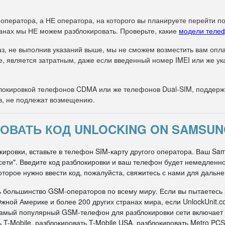
 оператора, а НЕ оператора, на которого вы планируете перейти п
анах мы НЕ можем разблокировать. Проверьте, какие
модели теле
з, не выполнив указаний выше, мы не сможем возместить вам оплат
е, является затратным, даже если введенный номер IMEI или же 
окировкой телефонов CDMA или же телефонов Dual-SIM, поддержи
в, не подлежат возмещению.
ОВАТЬ КОД UNLOCKING ON SAMSUN
ировки, вставьте в телефон SIM-карту другого оператора. Ваш Sa
д сети". Введите код разблокировки и ваш телефон будет немедлен
оторое нужно ввести код, пожалуйста, свяжитесь с нами для дальн
ь большинство GSM-операторов по всему миру. Если вы пытаетесь
жной Америке и более 200 других странах мира, если UnlockUnit.c
 самый популярный GSM-телефон для разблокировки сети включает
 T-Mobile, разблокировать T-Mobile USA, разблокировать Metro PCS