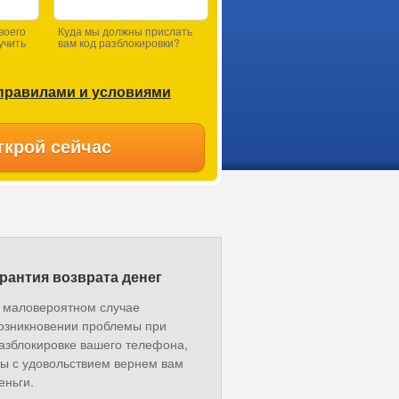
воего
Куда мы должны прислать
учить
вам код разблокировки?
правилами и условиями
ткрой сейчас
рантия возврата денег
 маловероятном случае
озникновении проблемы при
азблокировке вашего телефона,
ы с удовольствием вернем вам
еньги.