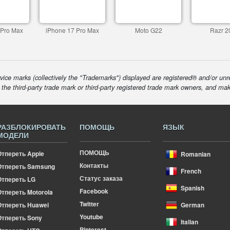
 Pro Max
iPhone 17 Pro Max
Moto G22
Razr 2
ice marks (collectively the "Trademarks") displayed are registered® and/or unr
f the third-party trade mark or third-party registered trade mark owners, and ma
РАЗБЛОКИРОВАТЬ
ПОМОЩЬ
ЯЗЫК
МОДЕЛИ
ПОМОЩЬ
Отпереть Apple
Romanian
Контакты
Отпереть Samsung
French
Статус заказа
Отпереть LG
Spanish
Facebook
тпереть Motorola
Twitter
Отпереть Huawei
German
Youtube
Отпереть Sony
Italian
Pinterest