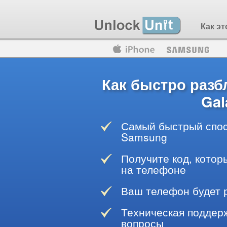
Как эт
Motorola
Huawei
Blackberry
Как быстро раз
Gal
Самый быстрый спос
Samsung
Получите код, котор
на телефоне
Ваш телефон будет 
Техническая поддерж
вопросы