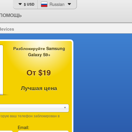
Russian
$ USD
ПОМОЩЬ
devices
Разблокируйте Samsung
Galaxy S9+
От $19
Лучшая цена
оторую ваш телефон заблокирован в
Email: