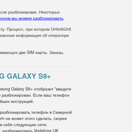
осле разблокировки. Некоторых
фонов мы можем разблокировать
.
у. Процесс, при котором UnlockUnit
указанная информация об операторе
вающих две SIM-карты. Заказы,
G GALAXY S9+
msung Galaxy S9+ отобразит "введите
но разблокирован. Если ваш телефон
ейших инструкций.
 разблокировать телефон в Северной
om не может этого сделать, скорее
 в себя следующие сети:
, разблокировать Vodafone UK,