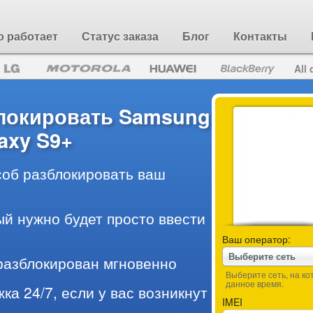
о работает
Статус заказа
Блог
Контакты
All 
блокировать Samsung
axy S9+
об разблокировать ваш
ый нужно будет просто ввести
Ваш оператор:
Выберите сеть
разблокирован мгновенно
Выберите сеть, на к
данное время.
ка 24/7, если у вас возникнут
IMEI