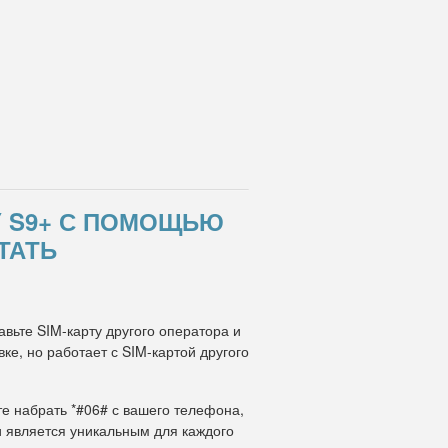
Y S9+ С ПОМОЩЬЮ
ТАТЬ
авьте SIM-карту другого оператора и
е, но работает с SIM-картой другого
те набрать *#06# с вашего телефона,
и является уникальным для каждого