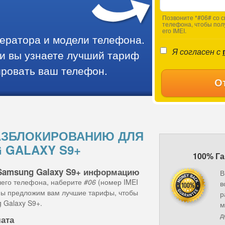
Позвоните *#06# со с
телефона, чтобы пол
его IMEI.
ператора и модели телефона.
Я согласен с
и вы узнаете лучший тариф
ировать ваш телефон.
О
АЗБЛОКИРОВАНИЮ ДЛЯ
 GALAXY S9+
100% Га
Samsung Galaxy S9+ информацию
В
шего телефона, наберите
#06
(номер IMEI
в
 мы предложим вам лучшие тарифы, чтобы
р
 Galaxy S9+.
м
д
лата