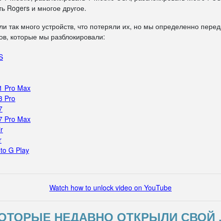
ь Rogers и многое другое.
ли так много устройств, что потеряли их, но мы определенно пере
в, которые мы разблокировали:
S
1 Pro Max
3 Pro
7
7 Pro Max
r
r
to G Play
Watch how to unlock video on YouTube
ОТОРЫЕ НЕДАВНО ОТКРЫЛИ СВОЙ 