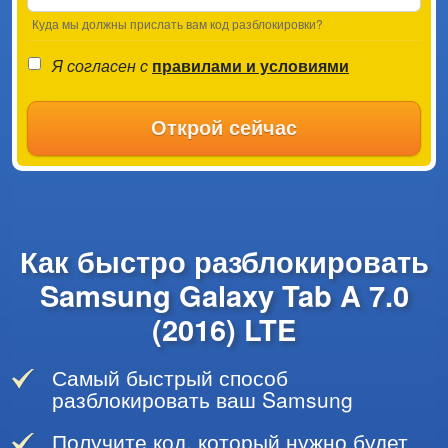
Куда мы должны прислать вам код разблокировки?
Я согласен с
правилами и условиями
Открой сейчас
Как быстро разблокировать
Samsung Galaxy Tab A 7.0
(2016) LTE
Самый быстрый способ
разблокировать ваш Samsung
Получите код, который нужно будет