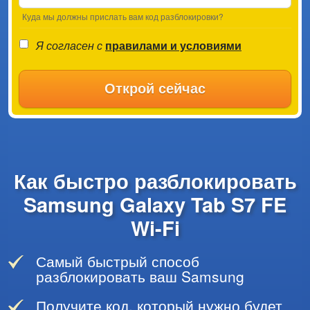
Куда мы должны прислать вам код разблокировки?
Я согласен с
правилами и условиями
Открой сейчас
Как быстро разблокировать
Samsung Galaxy Tab S7 FE
Wi-Fi
Самый быстрый способ
разблокировать ваш Samsung
Получите код, который нужно будет