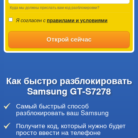
Куда мы должны прислать вам код разблокировки?
Я согласен с
правилами и условиями
Открой сейчас
Как быстро разблокировать
Samsung GT-S7278
Самый быстрый способ
разблокировать ваш Samsung
Получите код, который нужно будет
просто ввести на телефоне