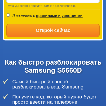
Куда мы должны прислать вам код разблокировки?
Я согласен с
правилами и условиями
Открой сейчас
Как быстро разблокировать
Samsung S5660D
Самый быстрый способ
разблокировать ваш Samsung
Получите код, который нужно будет
просто ввести на телефоне