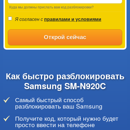
Куда мы должны прислать вам код разблокировки?
Я согласен с
правилами и условиями
Открой сейчас
Как быстро разблокировать
Samsung SM-N920C
Самый быстрый способ
разблокировать ваш Samsung
Получите код, который нужно будет
просто ввести на телефоне