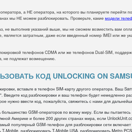
 оператора, а НЕ оператора, на которого вы планируете перейти п
анах мы НЕ можем разблокировать. Проверьте, какие
модели теле
з, не выполнив указаний выше, мы не сможем возместить вам оплат
е, является затратным, даже если введенный номер IMEI или же 
окировкой телефонов CDMA или же телефонов Dual-SIM, поддержи
в, не подлежат возмещению.
ЬЗОВАТЬ КОД UNLOCKING ON SAMS
кировки, вставьте в телефон SIM-карту другого оператора. Ваш Sa
ти". Введите код разблокировки и ваш телефон будет немедленно р
рое нужно ввести код, пожалуйста, свяжитесь с нами для дальнейш
ь большинство GSM-операторов по всему миру. Если вы пытаетесь
жной Америке и более 200 других странах мира, если UnlockUnit.c
 самый популярный GSM-телефон для разблокировки сети включает
 T-Mobile, разблокировать T-Mobile USA, разблокировать Metro PCS