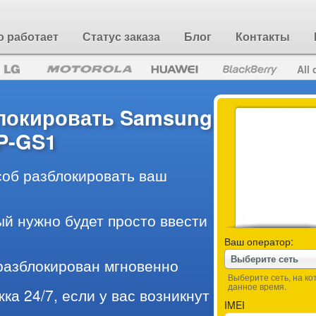
о работает
Статус заказа
Блог
Контакты
All 
блокировать Samsung
P-GS1
об разблокировать ваш
ый нужно будет просто ввести
Ваш оператор:
Выберите сеть
разблокирован мгновенно
Выберите сеть, на к
данное время.
ка 24/7, если у вас возникнут
IMEI