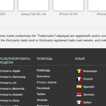
2025
Galaxy Tab A9+ 5G
iPhone 15 Pro
iPhone
ice marks (collectively the "Trademarks") displayed are registered® and/or unr
f the third-party trade mark or third-party registered trade mark owners, and ma
РАЗБЛОКИРОВАТЬ
ПОМОЩЬ
ЯЗЫК
МОДЕЛИ
ПОМОЩЬ
Отпереть Apple
Romanian
Контакты
Отпереть Samsung
French
Статус заказа
Отпереть LG
Spanish
Facebook
тпереть Motorola
Twitter
Отпереть Huawei
German
Youtube
Отпереть Sony
Italian
Pinterest