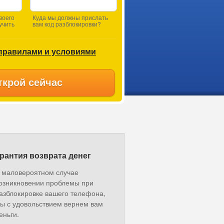
воего
Куда мы должны прислать
учить
вам код разблокировки?
правилами и условиями
ткрой сейчас
рантия возврата денег
 маловероятном случае
озникновении проблемы при
азблокировке вашего телефона,
ы с удовольствием вернем вам
еньги.