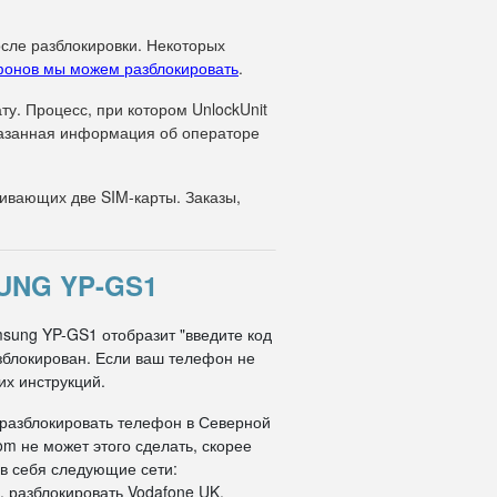
осле разблокировки. Некоторых
фонов мы можем разблокировать
.
у. Процесс, при котором UnlockUnit
указанная информация об операторе
вающих две SIM-карты. Заказы,
UNG YP-GS1
msung YP-GS1 отобразит "введите код
азблокирован. Если ваш телефон не
их инструкций.
 разблокировать телефон в Северной
om не может этого сделать, скорее
 в себя следующие сети:
, разблокировать Vodafone UK,