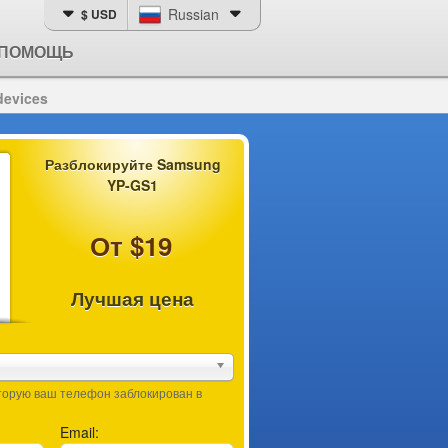
Russian
$ USD
ПОМОЩЬ
devices
Разблокируйте Samsung
YP-GS1
От $19
Лучшая цена
оторую ваш телефон заблокирован в
Email: