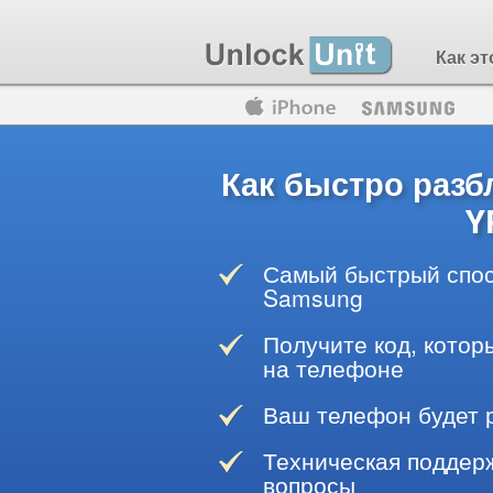
Как эт
Motorola
Huawei
Blackberry
Как быстро раз
Y
Самый быстрый спос
Samsung
Получите код, котор
на телефоне
Ваш телефон будет 
Техническая поддерж
вопросы