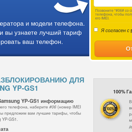
Позвоните *#06# со с
телефона, чтобы пол
его IMEI.
ператора и модели телефона.
Я согласен с
и вы узнаете лучший тариф
ировать ваш телефон.
О
АЗБЛОКИРОВАНИЮ ДЛЯ
NG YP-GS1
100% Га
 Samsung YP-GS1 информацию
В
шего телефона, наберите
#06
(номер IMEI
в
 мы предложим вам лучшие тарифы, чтобы
р
g YP-GS1.
м
д
лата