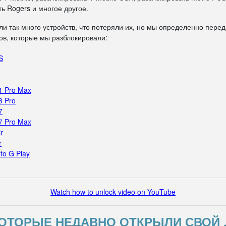
ь Rogers и многое другое.
ли так много устройств, что потеряли их, но мы определенно пере
в, которые мы разблокировали:
S
1 Pro Max
3 Pro
7
7 Pro Max
r
r
to G Play
Watch how to unlock video on YouTube
ОТОРЫЕ НЕДАВНО ОТКРЫЛИ СВОЙ 