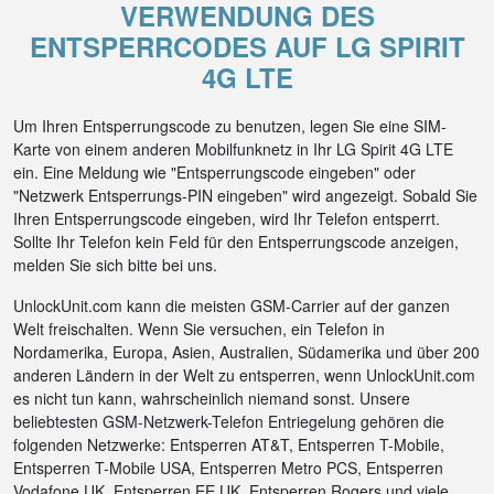
VERWENDUNG DES
ENTSPERRCODES AUF LG SPIRIT
4G LTE
Um Ihren Entsperrungscode zu benutzen, legen Sie eine SIM-
Karte von einem anderen Mobilfunknetz in Ihr LG Spirit 4G LTE
ein. Eine Meldung wie "Entsperrungscode eingeben" oder
"Netzwerk Entsperrungs-PIN eingeben" wird angezeigt. Sobald Sie
Ihren Entsperrungscode eingeben, wird Ihr Telefon entsperrt.
Sollte Ihr Telefon kein Feld für den Entsperrungscode anzeigen,
melden Sie sich bitte bei uns.
UnlockUnit.com kann die meisten GSM-Carrier auf der ganzen
Welt freischalten. Wenn Sie versuchen, ein Telefon in
Nordamerika, Europa, Asien, Australien, Südamerika und über 200
anderen Ländern in der Welt zu entsperren, wenn UnlockUnit.com
es nicht tun kann, wahrscheinlich niemand sonst. Unsere
beliebtesten GSM-Netzwerk-Telefon Entriegelung gehören die
folgenden Netzwerke: Entsperren AT&T, Entsperren T-Mobile,
Entsperren T-Mobile USA, Entsperren Metro PCS, Entsperren
Vodafone UK, Entsperren EE UK, Entsperren Rogers und viele