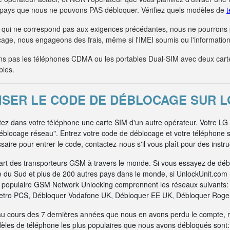
s pays que nous ne pouvons PAS débloquer. Vérifiez quels modèles de
t
qui ne correspond pas aux exigences précédantes, nous ne pourrons
age, nous engageons des frais, même si l'IMEI soumis ou l'information 
 pas les téléphones CDMA ou les portables Dual-SIM avec deux car
bles.
SER LE CODE DE DÉBLOCAGE SUR LG
tez dans votre téléphone une carte SIM d'un autre opérateur. Votre LG 
déblocage réseau". Entrez votre code de déblocage et votre téléphone 
aire pour entrer le code, contactez-nous s'il vous plaît pour des instr
art des transporteurs GSM à travers le monde. Si vous essayez de dé
e du Sud et plus de 200 autres pays dans le monde, si UnlockUnit.com n
us populaire GSM Network Unlocking comprennent les réseaux suivants
tro PCS, Débloquer Vodafone UK, Débloquer EE UK, Débloquer Rogers
au cours des 7 dernières années que nous en avons perdu le compte, 
dèles de téléphone les plus populaires que nous avons débloqués sont: