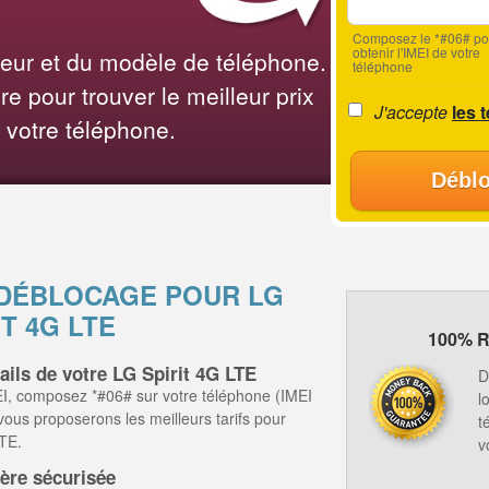
Composez le *#06# po
obtenir l'IMEI de votre
teur et du modèle de téléphone.
téléphone
e pour trouver le meilleur prix
J'accepte
les 
 votre téléphone.
Déblo
 DÉBLOCAGE POUR LG
IT 4G LTE
100% R
ails de votre LG Spirit 4G LTE
D
I, composez *#06# sur votre téléphone (IMEI
l
 vous proposerons les meilleurs tarifs pour
t
LTE.
v
ère sécurisée