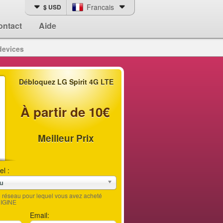
Francais
$ USD
ontact
Aide
devices
Débloquez LG Spirit 4G LTE
À partir de 10€
Meilleur Prix
el :
au
le réseau pour lequel vous avez acheté
RIGINE
Email: