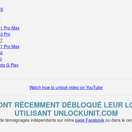
5S
6
7
11 Pro Max
13 Pro
17
17 Pro Max
ir
Xr
oto G Play
Watch how to unlock video on YouTube
 ONT RÉCEMMENT DÉBLOQUÉ LEUR LG 
UTILISANT UNLOCKUNIT.COM
 de témoignages indépendants sur notre
page Facebook
ou dans le cen