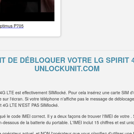
ptimus P705
NT DE DÉBLOQUER VOTRE LG SPIRIT 
UNLOCKUNIT.COM
 4G LTE est effectivement SIMlocké. Pour cela insérez une carte SIM d'
ur l'écran. Si votre téléphone n'affiche pas le message de déblocage e
irit 4G LTE N'EST PAS SIMlocké.
é le code IMEI correct. Il y a deux façons de trouver l'IMEI de votre 
 en-dessous de la batterie du portable. L'IMEI inclut 15 chiffres et est 
 opérateur actuel, et NON l'opérateur que vous planifiez d'utiliser une 