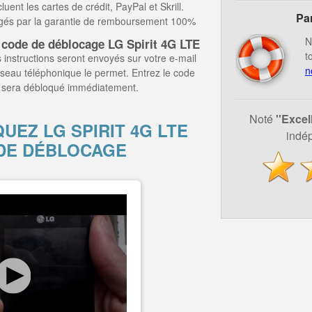
ent les cartes de crédit, PayPal et Skrill.
Pa
égés par la garantie de remboursement 100%
N
 code de déblocage LG Spirit 4G LTE
t
 instructions seront envoyés sur votre e-mail
n
éseau téléphonique le permet. Entrez le code
il sera débloqué immédiatement.
Noté
''Excel
EZ LG SPIRIT 4G LTE
indép
DE DÉBLOCAGE