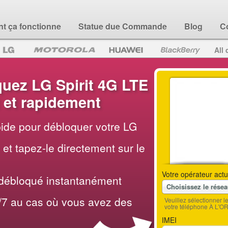
 ça fonctionne
Statue due Commande
Blog
C
All 
ez LG Spirit 4G LTE
 et rapidement
apide pour débloquer votre LG
et tapez-le directement sur le
Votre opérateur actu
 débloqué instantanément
Choisissez le rése
/7 au cas où vous avez des
Veuillez sélectionner 
votre téléphone À L'O
IMEI