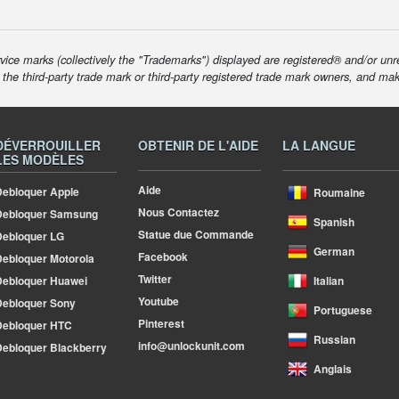
ice marks (collectively the "Trademarks") displayed are registered® and/or unr
f the third-party trade mark or third-party registered trade mark owners, and ma
DÉVERROUILLER
OBTENIR DE L'AIDE
LA LANGUE
LES MODÈLES
Aide
ebloquer Apple
Roumaine
Nous Contactez
Debloquer Samsung
Spanish
Statue due Commande
ebloquer LG
German
Facebook
ebloquer Motorola
Twitter
ebloquer Huawei
Italian
Youtube
ebloquer Sony
Portuguese
Pinterest
Debloquer HTC
Russian
info@unlockunit.com
ebloquer Blackberry
Anglais