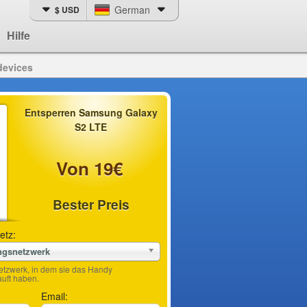
German
$ USD
Hilfe
devices
Entsperren Samsung Galaxy
S2 LTE
Von 19€
Bester Preis
etz:
ngsnetzwerk
etzwerk, in dem sie das Handy
ft haben.
Email: