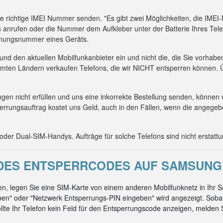
die richtige IMEI Nummer senden. "Es gibt zwei Möglichkeiten, die IM
 anrufen oder die Nummer dem Aufkleber unter der Batterie Ihres Tel
kennungsnummer eines Geräts.
 und den aktuellen Mobilfunkanbieter ein und nicht die, die Sie vorhab
mmten Ländern verkaufen Telefons, die wir NICHT entsperren können. Ü
n nicht erfüllen und uns eine inkorrekte Bestellung senden, können 
errungsauftrag kostet uns Geld, auch in den Fällen, wenn die angeg
er Dual-SIM-Handys. Aufträge für solche Telefons sind nicht erstattu
ES ENTSPERRCODES AUF SAMSUNG 
n, legen Sie eine SIM-Karte von einem anderen Mobilfunknetz in Ihr 
en" oder "Netzwerk Entsperrungs-PIN eingeben" wird angezeigt. Soba
ollte Ihr Telefon kein Feld für den Entsperrungscode anzeigen, melden Si