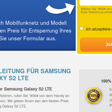
Wählen SIe *#06# um d
Ihres Telefons zu erhal
ach Mobilfunknetz und Modell
Ich akzeptiere
n Preis für Entsperrung Ihres
 Sie unser Formular aus.
Je
EITUNG FÜR SAMSUNG
XY S2 LTE
100% 
hr Samsung Galaxy S2 LTE
I
d
fizieren, rufen Sie *#06# von dem Handy an
n
mmer). Wir geben Ihnen dan den besten Preis
I
g Galaxy S2 LTE.