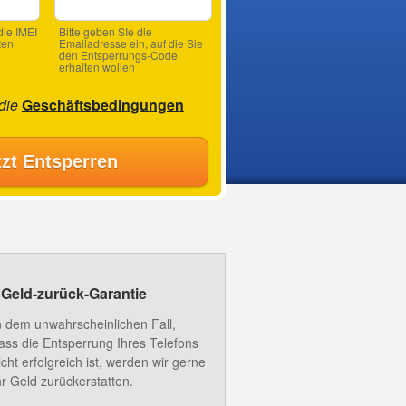
ie IMEI
Bitte geben SIe die
ten
Emailadresse ein, auf die Sie
den Entsperrungs-Code
erhalten wollen
 die
Geschäftsbedingungen
tzt Entsperren
Geld-zurück-Garantie
n dem unwahrscheinlichen Fall,
ass die Entsperrung Ihres Telefons
icht erfolgreich ist, werden wir gerne
hr Geld zurückerstatten.