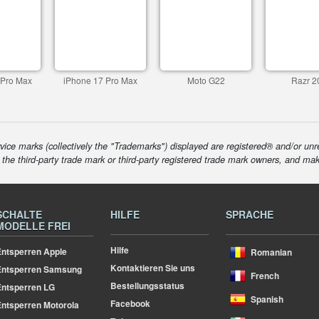
 Pro Max
iPhone 17 Pro Max
Moto G22
Razr 2
ice marks (collectively the "Trademarks") displayed are registered® and/or unr
f the third-party trade mark or third-party registered trade mark owners, and ma
SCHALTE
HILFE
SPRACHE
MODELLE FREI
Hilfe
ntsperren Apple
Romanian
Kontaktieren Sie uns
Entsperren Samsung
French
Bestellungsstatus
ntsperren LG
Spanish
Facebook
ntsperren Motorola