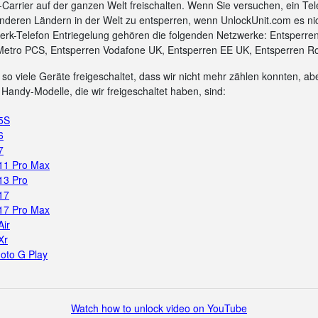
arrier auf der ganzen Welt freischalten. Wenn Sie versuchen, ein Tel
nderen Ländern in der Welt zu entsperren, wenn UnlockUnit.com es ni
rk-Telefon Entriegelung gehören die folgenden Netzwerke: Entsperre
Metro PCS, Entsperren Vodafone UK, Entsperren EE UK, Entsperren Ro
so viele Geräte freigeschaltet, dass wir nicht mehr zählen konnten, aber
Handy-Modelle, die wir freigeschaltet haben, sind:
 5S
6
7
 11 Pro Max
13 Pro
17
 17 Pro Max
Air
Xr
oto G Play
Watch how to unlock video on YouTube