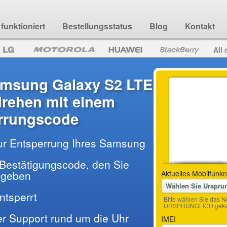
funktioniert
Bestellungsstatus
Blog
Kontakt
All 
amsung Galaxy S2 LTE
rehen mit einem
rrungscode
ur Entsperrung Ihres Samsung
Bestätigungscode, den Sie
ingeben
Aktuelles Mobilfunkn
Wählen Sie Urspru
entsperrt
Bitte wählen Sie das N
URSPRÜNGLICH gekau
der Support rund um die Uhr
IMEI