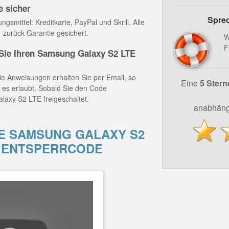
e sicher
Sprec
gsmittel: Kreditkarte, PayPal und Skrill. Alle
-zurück-Garantie gesichert.
W
F
ie Ihren Samsung Galaxy S2 LTE
e Anweisungen erhalten Sie per Email, so
Eine
5 Stern
z es erlaubt. Sobald Sie den Code
laxy S2 LTE freigeschaltet.
anabhäng
E SAMSUNG GALAXY S2
M ENTSPERRCODE