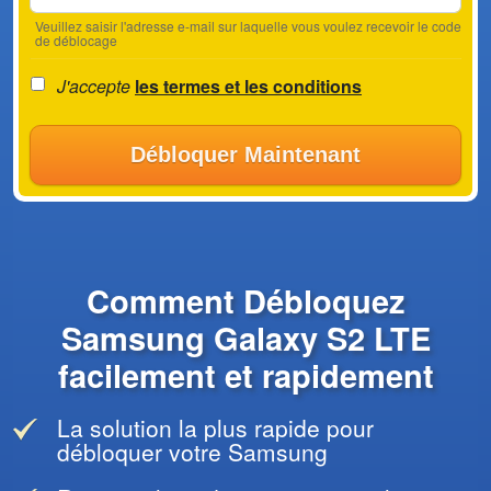
Veuillez saisir l'adresse e-mail sur laquelle vous voulez recevoir le code
de déblocage
J'accepte
les termes et les conditions
Débloquer Maintenant
Comment Débloquez
Samsung Galaxy S2 LTE
facilement et rapidement
La solution la plus rapide pour
débloquer votre Samsung