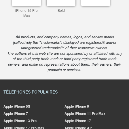
iPhone 15 Pro
Bold
Max
All products, and company names, logos, and service marks
(collectively the "Trademarks") displayed are registered® and/or
unregistered trademarks™ of their respective owners.
The authors of this web site are not sponsored by or affiliated with any
of the third-party trade mark or third-party registered trade mark
owners, and make no representations about them, their owners, their
products or services.
TÉLÉPHONES POPULAIRES
Apple
iPhone 5S
Apple
iPhone 6
Apple
iPhone 7
Apple
iPhone 11 Pro Max
Apple
iPhone 13 Pro
Apple
iPhone 17
Apple
iPhone 17 Pro Max
Apple
iPhone Air