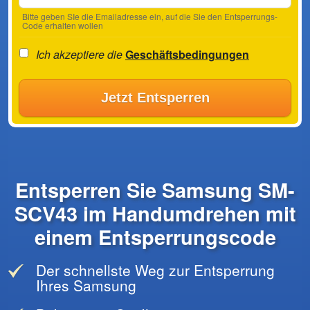
Bitte geben SIe die Emailadresse ein, auf die Sie den Entsperrungs-
Code erhalten wollen
Ich akzeptiere die
Geschäftsbedingungen
Jetzt Entsperren
Entsperren Sie Samsung SM-
SCV43 im Handumdrehen mit
einem Entsperrungscode
Der schnellste Weg zur Entsperrung
Ihres Samsung