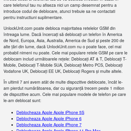
care telefonul tau nu afiseza nici un camp desemnat pentru a
introduce codul de deblocare, atunci trebuie sa ne contactati
pentru instructiuni suplimentare.
UnlockUnit.com poate debloca majoritatea retelelor GSM din
întreaga lume. Dacă încercați să deblocați un telefon în America
de Nord, Europa, Asia, Australia, America de Sud și peste 200 de
alte țări din lume, dacă UnlockUnit.com nu o poate face, cel mai
probabil nimeni nu poate. Cele mai populare retele GSM pe care le
deblocam includ următoarele rețele: Deblocați AT & T, Deblocați T-
Mobile, Deblocați T-Mobile SUA, Deblocați Metro PCS, Deblocați
Vodafone UK, Deblocați EE UK, Deblocați Rogers și multe altele.
În ultimii 7 ani avem atât de multe dispozitive deblocate, încât le-
am pierdut numărătoarea, dar cu siguranță trecem peste 1 milion
de dispozitive acum. Cele mai populare modele de telefon pe care
le-am deblocat sunt:
Deblocheaza Apple Apple iPhone 5S
Deblocheaza Apple Apple iPhone 6
Deblocheaza Apple Apple iPhone 7
Deblocheaza Apple Apple iPhone 11 Pro Max