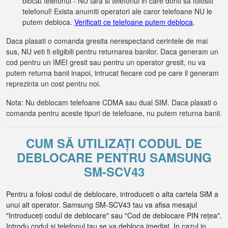
blocat telefonul - NU tara si telefonul in care doriti sa folositi
telefonul! Exista anumiti operatori ale caror telefoane NU le
putem debloca.
Verificati ce telefoane putem debloca
.
Daca plasati o comanda gresita nerespectand cerintele de mai
sus, NU veti fi eligibili pentru returnarea banilor. Daca generam un
cod pentru un IMEI gresit sau pentru un operator gresit, nu va
putem returna banii inapoi, intrucat fiecare cod pe care il generam
reprezinta un cost pentru noi.
Nota: Nu deblocam telefoane CDMA sau dual SIM. Daca plasati o
comanda pentru aceste tipuri de telefoane, nu putem returna banii.
CUM SĂ UTILIZAȚI CODUL DE
DEBLOCARE PENTRU SAMSUNG
SM-SCV43
Pentru a folosi codul de deblocare, introduceti o alta cartela SIM a
unui alt operator. Samsung SM-SCV43 tau va afisa mesajul
"Introduceți codul de deblocare" sau "Cod de deblocare PIN rețea".
Introdu codul si telefonul tau se va debloca imediat. In cazul in