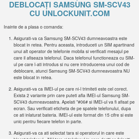
DEBLOCAȚI SAMSUNG SM-SCV43
CU UNLOCKUNIT.COM
Inainte de a plasa o comanda:
Asigurati-va ca Samsung SM-SCV43 dumneavoastra este
blocat in retea. Pentru aceasta, introduceti un SIM apartinand
unui alt operator de telefonie mobila si verificati mesajul pe
care il afiseaza telefonul. Daca telefonul functioneaza cu SIM-
ul pe care l-ati introdus si nu cere introducerea unui cod de
deblocare, atunci Samsung SM-SCV43 dumneavoastra NU
este blocat in retea.
Asigurati-va ca IMEI-ul pe care ni-l trimiteti este cel corect.
Exista 2 variante prin care puteti afla IMEI-ul Samsung SM-
SCV43 dumneavoastra. Apelati *#06# si IMEI-ul va fi afisat pe
ecran. Sau verificati eticheta de pe spatele telefonului, dupa
ce ati inlaturat bateria. IMEI-ul este format din 15 cifre si este
unic pentru fiecare telefon in parte.
Asigurati-va ca ati selectat tara si operatorul in care este