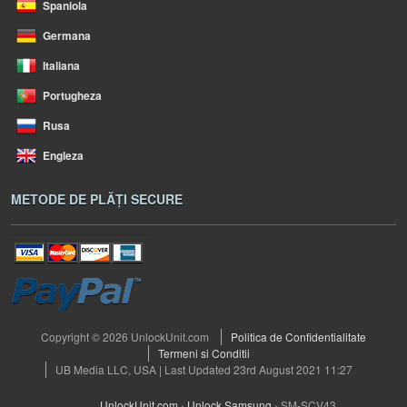
Spaniola
Germana
Italiana
Portugheza
Rusa
Engleza
METODE DE PLĂȚI SECURE
Copyright © 2026 UnlockUnit.com
Politica de Confidentialitate
Termeni si Conditii
UB Media LLC, USA | Last Updated 23rd August 2021 11:27
UnlockUnit.com
›
Unlock Samsung
›
SM-SCV43