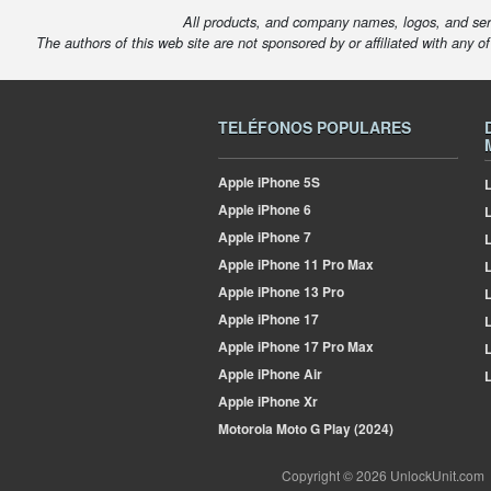
All products, and company names, logos, and serv
The authors of this web site are not sponsored by or affiliated with any o
TELÉFONOS POPULARES
Apple
iPhone 5S
L
Apple
iPhone 6
Apple
iPhone 7
L
Apple
iPhone 11 Pro Max
L
Apple
iPhone 13 Pro
L
Apple
iPhone 17
L
Apple
iPhone 17 Pro Max
L
Apple
iPhone Air
L
Apple
iPhone Xr
Motorola
Moto G Play (2024)
Copyright © 2026 UnlockUnit.com