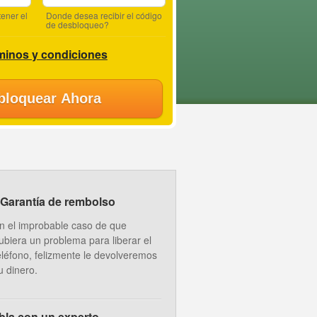
ener el
Donde desea recibir el código
de desbloqueo?
minos y condiciones
bloquear Ahora
Garantía de rembolso
n el improbable caso de que
ubiera un problema para liberar el
eléfono, felizmente le devolveremos
u dinero.
bla con un experto