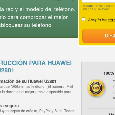
Marque *#06# para obt
a red y el modelo del teléfono.
IMEI de su teléfono
rio para comprobar el mejor
Acepto los
tér
sbloquear su teléfono.
Des
RUCCIÓN PARA HUAWEI
U2801
100% 
ormación de su Huawei U2801
E
arque *#06# en su teléfono. (El número IMEI
h
ón le daremos el mejor precio disponible para
t
.
s
ra segura
yen tarjeta de crédito, PayPal y Skrill. Todos
Ha