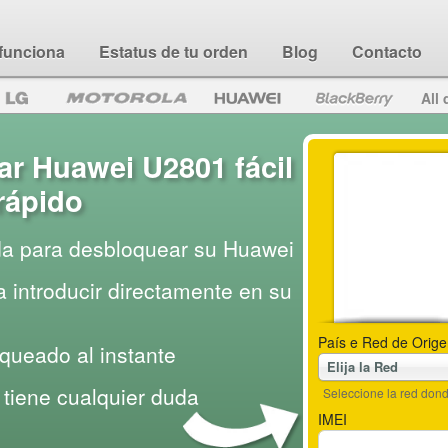
funciona
Estatus de tu orden
Blog
Contacto
All 
r Huawei U2801 fácil
rápido
da para desbloquear su Huawei
 introducir directamente en su
País e Red de Orige
queado al instante
Elija la Red
tiene cualquier duda
Seleccione la red do
IMEI