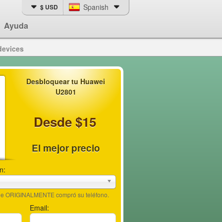
Spanish
$ USD
Ayuda
devices
Desbloquear tu Huawei
U2801
Desde $15
El mejor precio
n:
nde ORIGINALMENTE compró su teléfono.
Email: