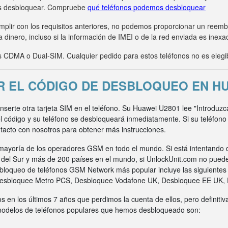
s desbloquear. Compruebe
qué teléfonos podemos desbloquear
umplir con los requisitos anteriores, no podemos proporcionar un ree
 dinero, incluso si la información de IMEI o de la red enviada es inexa
CDMA o Dual-SIM. Cualquier pedido para estos teléfonos no es elegi
 EL CÓDIGO DE DESBLOQUEO EN HU
inserte otra tarjeta SIM en el teléfono. Su Huawei U2801 lee "Introduz
l código y su teléfono se desbloqueará inmediatamente. Si su teléfon
acto con nosotros para obtener más instrucciones.
ayoría de los operadores GSM en todo el mundo. Si está intentando 
a del Sur y más de 200 países en el mundo, si UnlockUnit.com no pued
bloqueo de teléfonos GSM Network más popular incluye las siguiente
Desbloquee Metro PCS, Desbloquee Vodafone UK, Desbloquee EE UK,
s en los últimos 7 años que perdimos la cuenta de ellos, pero definit
 modelos de teléfonos populares que hemos desbloqueado son: