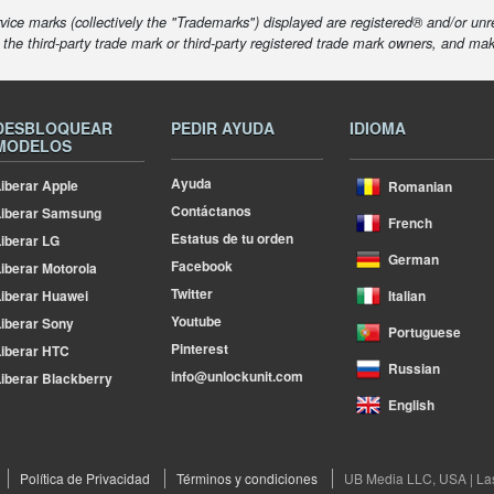
ice marks (collectively the "Trademarks") displayed are registered® and/or unr
f the third-party trade mark or third-party registered trade mark owners, and ma
DESBLOQUEAR
PEDIR AYUDA
IDIOMA
MODELOS
Ayuda
iberar Apple
Romanian
Contáctanos
Liberar Samsung
French
Estatus de tu orden
iberar LG
German
Facebook
iberar Motorola
Twitter
iberar Huawei
Italian
Youtube
iberar Sony
Portuguese
Pinterest
iberar HTC
Russian
info@unlockunit.com
iberar Blackberry
English
Política de Privacidad
Términos y condiciones
UB Media LLC, USA | La