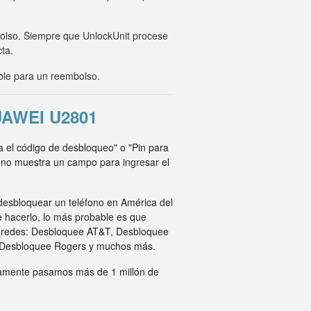
mbolso. Siempre que UnlockUnit procese
cta.
ble para un reembolso.
AWEI U2801
ca el código de desbloqueo" o "Pin para
o no muestra un campo para ingresar el
desbloquear un teléfono en América del
e hacerlo, lo más probable es que
s redes: Desbloquee AT&T, Desbloquee
 Desbloquee Rogers y muchos más.
ivamente pasamos más de 1 millón de