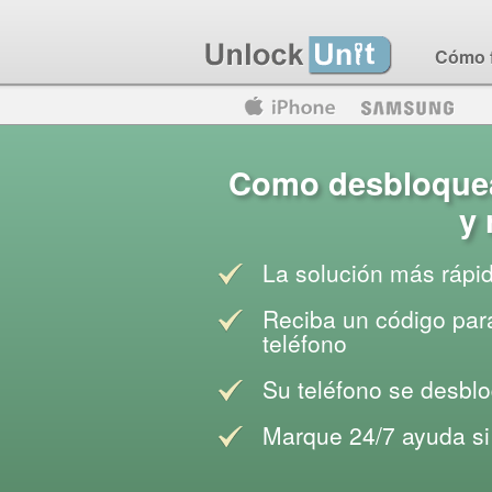
Cómo 
Motorola
Huawei
Blackberry
Como desbloquea
y 
La solución más rápi
Reciba un código para
teléfono
Su teléfono se desblo
Marque 24/7 ayuda si 