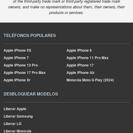
of the third-party trade mark or third-party registered trade mark
owners, and make no representations about them, their owners, their
products or services.
TELÉFONOS POPULARES
Apple
iPhone 5S
Apple
iPhone 6
Apple
iPhone 7
Apple
iPhone 11 Pro Max
Apple
iPhone 13 Pro
Apple
iPhone 17
Apple
iPhone 17 Pro Max
Apple
iPhone Air
Apple
iPhone Xr
Motorola
Moto G Play (2024)
DESBLOQUEAR MODELOS
Liberar Apple
Liberar Samsung
Liberar LG
Liberar Motorola