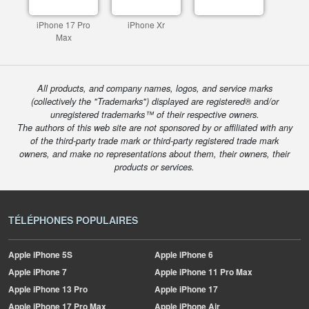
iPhone 17 Pro
iPhone Xr
Max
All products, and company names, logos, and service marks
(collectively the "Trademarks") displayed are registered® and/or
unregistered trademarks™ of their respective owners.
The authors of this web site are not sponsored by or affiliated with any
of the third-party trade mark or third-party registered trade mark
owners, and make no representations about them, their owners, their
products or services.
TÉLÉPHONES POPULAIRES
Apple
iPhone 5S
Apple
iPhone 6
Apple
iPhone 7
Apple
iPhone 11 Pro Max
Apple
iPhone 13 Pro
Apple
iPhone 17
Apple
iPhone 17 Pro Max
Apple
iPhone Air