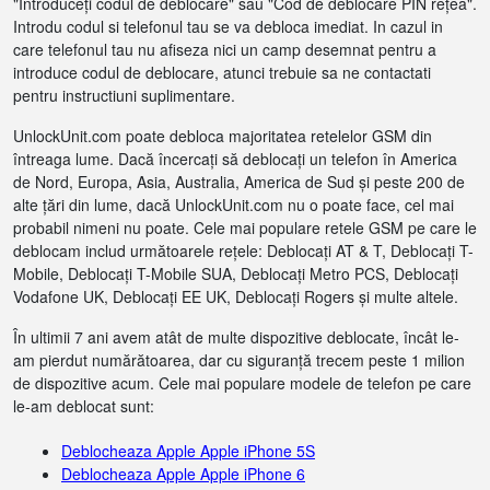
"Introduceți codul de deblocare" sau "Cod de deblocare PIN rețea".
Introdu codul si telefonul tau se va debloca imediat. In cazul in
care telefonul tau nu afiseza nici un camp desemnat pentru a
introduce codul de deblocare, atunci trebuie sa ne contactati
pentru instructiuni suplimentare.
UnlockUnit.com poate debloca majoritatea retelelor GSM din
întreaga lume. Dacă încercați să deblocați un telefon în America
de Nord, Europa, Asia, Australia, America de Sud și peste 200 de
alte țări din lume, dacă UnlockUnit.com nu o poate face, cel mai
probabil nimeni nu poate. Cele mai populare retele GSM pe care le
deblocam includ următoarele rețele: Deblocați AT & T, Deblocați T-
Mobile, Deblocați T-Mobile SUA, Deblocați Metro PCS, Deblocați
Vodafone UK, Deblocați EE UK, Deblocați Rogers și multe altele.
În ultimii 7 ani avem atât de multe dispozitive deblocate, încât le-
am pierdut numărătoarea, dar cu siguranță trecem peste 1 milion
de dispozitive acum. Cele mai populare modele de telefon pe care
le-am deblocat sunt:
Deblocheaza Apple Apple iPhone 5S
Deblocheaza Apple Apple iPhone 6