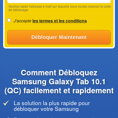
Veuillez saisir l'adresse e-mail sur laquelle vous voulez recevoir le code
de déblocage
J'accepte
les termes et les conditions
Débloquer Maintenant
Comment Débloquez
Samsung Galaxy Tab 10.1
(QC) facilement et rapidement
La solution la plus rapide pour
débloquer votre Samsung