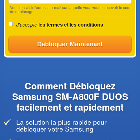
Veuillez saisir l'adresse e-mail sur laquelle vous voulez recevoir le code
de déblocage
J'accepte
les termes et les conditions
Débloquer Maintenant
Comment Débloquez
Samsung SM-A800F DUOS
facilement et rapidement
La solution la plus rapide pour
débloquer votre Samsung