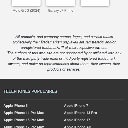
Moto G 5G (2024)
Galaxy J7 Prime
All products, and company names, logos, and service marks
(collectively the "Trademarks") displayed are registered® and/or
unregistered trademarks™ of their respective owners.
The authors of this web site are not sponsored by or affiliated with any
of the third-party trade mark or third-party registered trade mark
owners, and make no representations about them, their owners, their
products or services.
TÉLÉPHONES POPULAIRES
Apple
iPhone 6
Apple
iPhone 7
Apple
iPhone 11 Pro Max
Apple
iPhone 13 Pro
Apple
iPhone 15 Pro Max
Apple
iPhone 17
Apple
iPhone 17 Pro Max
Apple
iPhone Air