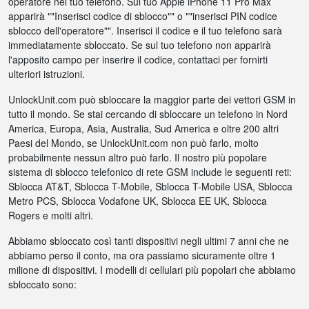
operatore nel tuo telefono. Sul tuo Apple iPhone 11 Pro Max
apparirà ""Inserisci codice di sblocco"" o ""inserisci PIN codice
sblocco dell'operatore"". Inserisci il codice e il tuo telefono sarà
immediatamente sbloccato. Se sul tuo telefono non apparirà
l'apposito campo per inserire il codice, contattaci per fornirti
ulteriori istruzioni.
UnlockUnit.com può sbloccare la maggior parte dei vettori GSM in
tutto il mondo. Se stai cercando di sbloccare un telefono in Nord
America, Europa, Asia, Australia, Sud America e oltre 200 altri
Paesi del Mondo, se UnlockUnit.com non può farlo, molto
probabilmente nessun altro può farlo. Il nostro più popolare
sistema di sblocco telefonico di rete GSM include le seguenti reti:
Sblocca AT&T, Sblocca T-Mobile, Sblocca T-Mobile USA, Sblocca
Metro PCS, Sblocca Vodafone UK, Sblocca EE UK, Sblocca
Rogers e molti altri.
Abbiamo sbloccato così tanti dispositivi negli ultimi 7 anni che ne
abbiamo perso il conto, ma ora passiamo sicuramente oltre 1
milione di dispositivi. I modelli di cellulari più popolari che abbiamo
sbloccato sono: